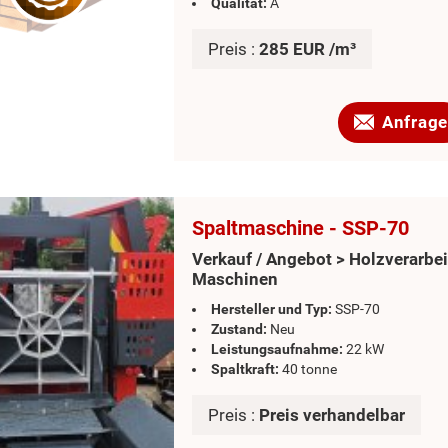
Qualität:
A
Preis :
285 EUR /m³
Anfrage
Spaltmaschine - SSP-70
Verkauf / Angebot > Holzverarbe
Maschinen
Hersteller und Typ:
SSP-70
Zustand:
Neu
Leistungsaufnahme:
22 kW
Spaltkraft:
40 tonne
Preis :
Preis verhandelbar