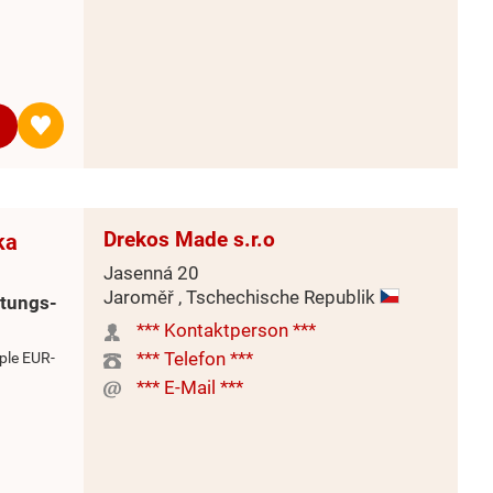
Drekos Made s.r.o
ka
Jasenná 20
Jaroměř , Tschechische Republik
itungs-
*** Kontaktperson ***
*** Telefon ***
ple EUR-
*** E-Mail ***