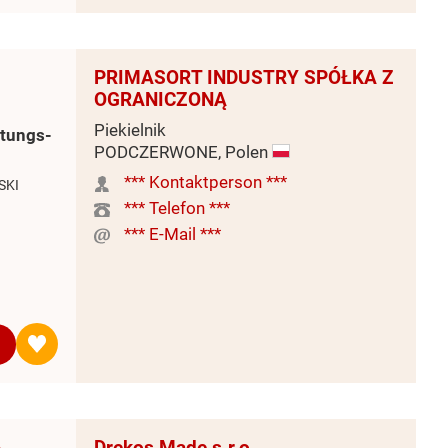
PRIMASORT INDUSTRY SPÓŁKA Z
OGRANICZONĄ
Piekielnik
itungs-
PODCZERWONE, Polen
*** Kontaktperson ***
SKI
*** Telefon ***
*** E-Mail ***
Drekos Made s.r.o