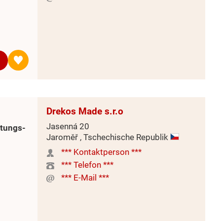
Drekos Made s.r.o
Jasenná 20
itungs-
Jaroměř , Tschechische Republik
*** Kontaktperson ***
*** Telefon ***
*** E-Mail ***