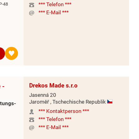
*** Telefon ***
P-48
*** E-Mail ***
Drekos Made s.r.o
 -
Jasenná 20
Jaroměř , Tschechische Republik
itungs-
*** Kontaktperson ***
*** Telefon ***
*** E-Mail ***