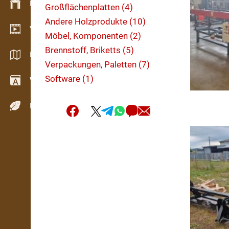
Bestandsmanagement
Großflächenplatten (4)
Andere Holzprodukte (10)
Video Showroom
Möbel, Komponenten (2)
Brennstoff, Briketts (5)
Kataloge / Broschüren
Verpackungen, Paletten (7)
Software (1)
Wörterbuch
Holzarten