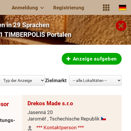
Anmeldung
Registrierung
n in 29 Sprachen
 31 TIMBERPOLIS Portalen
Anzeige aufgeben
Zielmarkt
Drekos Made s.r.o
esor
Jasenná 20
Jaroměř , Tschechische Republik
itungs-
*** Kontaktperson ***