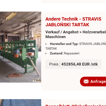
Andere Technik - STRAVIS
JABŁOŃSKI TARTAK
Verkauf / Angebot > Holzverarbe
Maschinen
Hersteller und Typ:
STRAVIS JABŁOŃ
TARTAK
Zustand:
Repassiert
Preis :
452856,48 EUR /stk
Anfrage