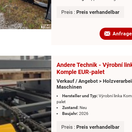
Preis :
Preis verhandelbar
Anfrage
Andere Technik - Výrobní lin
Komple EUR-palet
Verkauf / Angebot > Holzverarbe
Maschinen
Hersteller und Typ:
Výrobní linka Kom
palet
Zustand:
Neu
Baujahr:
2026
Preis :
Preis verhandelbar