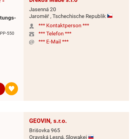
 -
Jasenná 20
Jaroměř , Tschechische Republik
itungs-
*** Kontaktperson ***
*** Telefon ***
 PP-550
*** E-Mail ***
GEOVIN, s.r.o.
Brišovka 965
Oravská Lesná, Slowakei