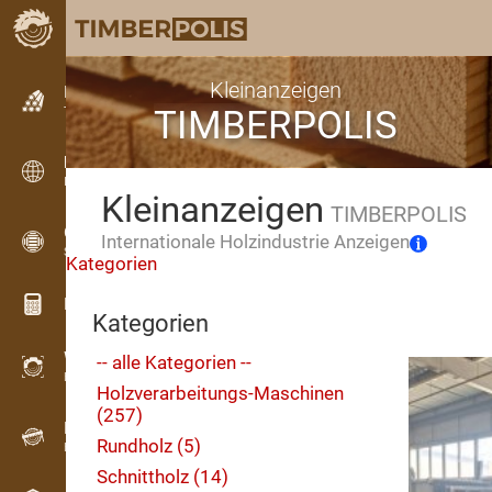
Kleinanzeigen
Kleinanzeigen
TIMBERPOLIS
Textanzeigen
Kleinanzeigen
Internationale Anzeigen
Kleinanzeigen
TIMBERPOLIS
OPTI-TIMB
Internationale Holzindustrie Anzeigen
Schnittbilder
Kategorien
Holz-Rechner
Kategorien
WoodProfi
-- alle Kategorien --
Holzvolumen mit KI
Holzverarbeitungs-Maschinen
(257)
Registriergerät
Rundholz (5)
Holzbestandsaufnahme im Gelände
Schnittholz (14)