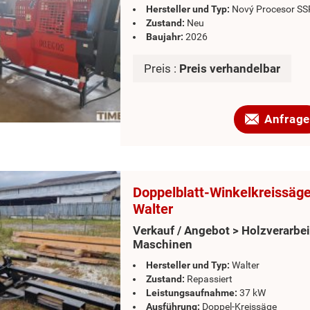
Hersteller und Typ:
Nový Procesor SS
Zustand:
Neu
Baujahr:
2026
Preis :
Preis verhandelbar
Anfrage
Doppelblatt-Winkelkreissäge
Walter
Verkauf / Angebot > Holzverarbe
Maschinen
Hersteller und Typ:
Walter
Zustand:
Repassiert
Leistungsaufnahme:
37 kW
Ausführung:
Doppel-Kreissäge