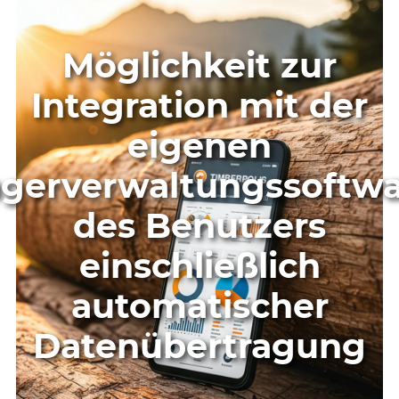
Möglichkeit zur
Integration mit der
eigenen
gerverwaltungssoftw
des Benutzers
einschließlich
automatischer
Datenübertragung