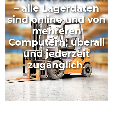
– alle Lagerdaten
sind online und von
mehreren
Computern, überall
und jederzeit
zugänglich.