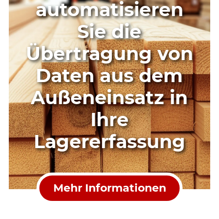
automatisieren
Sie die
Übertragung von
Daten aus dem
Außeneinsatz in
Ihre
Lagererfassung
Mehr Informationen