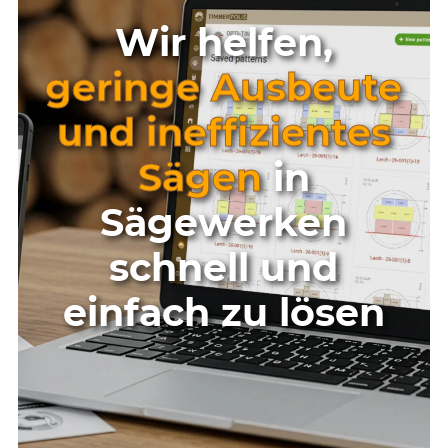
Wir helfen,
geringe Ausbeute
und ineffizientes
Sägen
in
Sägewerken
schnell und
einfach zu lösen