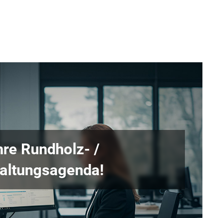
hre Rundholz- /
haltungsagenda!