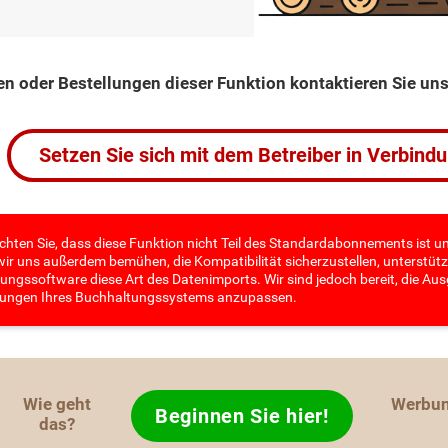
en oder Bestellungen dieser Funktion kontaktieren Sie un
Setzen Sie sich mit dem Betreiber in Verbind
chten Sie, dass diese Funktion nicht Teil des Standardabonnements ist un
ir uns außerdem bemühen, die Kompatibilität sicherzustellen, unterstützt
ungssoftware diese Art des Datenimports. Wir sind jedoch bereit, die Aus
ungen Ihres Buchhaltungssystems anzupassen.
Wie geht
Werbu
Beginnen Sie hier!
das?