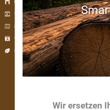
Bestandsmanagement
Smart
Video Showroom
Kataloge / Broschüren
Wörterbuch
Holzarten
Wir ersetzen I