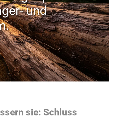
ager- und
m.
essern sie: Schluss