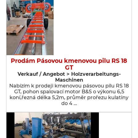
Prodám Pásovou kmenovou pilu RS 18
GT
Verkauf / Angebot > Holzverarbeitungs-
Maschinen
Nabízím k prodeji kmenovou pásovou pilu RS 18
GT, pohon spalovací motor B&S o výkonu 6,5
koní,řezná délka 5,2m, průměr prořezu kulatiny
do 4 …