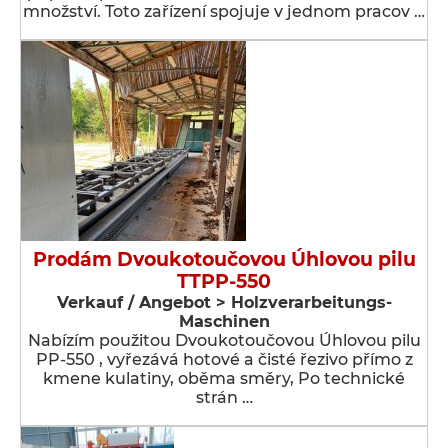
množství. Toto zařízení spojuje v jednom pracov …
Prodám Dvoukotoučovou Úhlovou pilu
TTPP-550
Verkauf / Angebot > Holzverarbeitungs-
Maschinen
Nabízím použitou Dvoukotoučovou Úhlovou pilu
PP-550 , vyřezává hotové a čisté řezivo přímo z
kmene kulatiny, oběma směry, Po technické
strán …