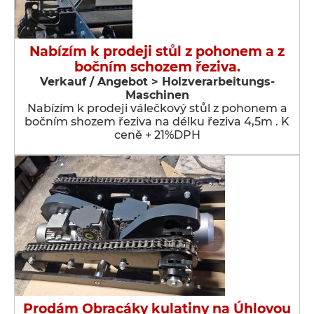
Nabízím k prodeji stůl z pohonem a z
bočním schozem řeziva.
Verkauf / Angebot > Holzverarbeitungs-
Maschinen
Nabízím k prodeji válečkový stůl z pohonem a
bočním shozem řeziva na délku řeziva 4,5m . K
ceně + 21%DPH
Prodám Obracáky kulatiny na Úhlovou