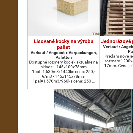
Lisované kocky na výrobu
Jednorázové 
paliet
Verkauf / Angeb
Pa
Verkauf / Angebot > Verpackungen,
Predám nové je
Paletten
rozmere 1200x
Dostupné rozmery kociek aktuálne na
17mm. Cena je 
sklade: - 145x100x78mm
1pal=1,630m3/1440ks cena: 250,-
€/m3 - 145x145x78mm
1pal=1,570m3/960ks cena: 250 …