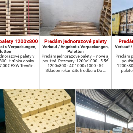
palety 1200x800
Predám jednorazové palety
Predá
ot > Verpackungen,
Verkauf / Angebot > Verpackungen,
Verkauf /
letten
Paletten
dnorázové palety v
Predám jednorazové palety – nové aj
Predám p
800. Hrúbka dosky
použité. Rozmery: 1200x1000 - 5,5€
použi
7,00€ EXW Trenčín.
1200x800 - 4€ 1000x1000 - 5€
1200×800
Skladom okamžite k odberu Do …
palet