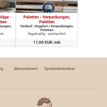
läge -
Paletten - Verpackungen,
tten
Paletten
ckungen,
Verkauf / Angebot > Verpackungen,
Paletten
ich
Regelmäßig - wöchentlich
11,00 EUR /stk
ng
Abonnement
Systembetreiber