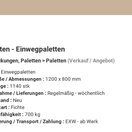
ten - Einwegpaletten
kungen, Paletten > Paletten
(Verkauf / Angebot)
Einwegpaletten
ße / Abmessungen :
1200 x 800 mm
ge :
1140 stk
ahme / Lieferungen :
Regelmäßig - wöchentlich
and :
Neu
art :
Fichte
fähigkeit :
700 kg
erung / Transport / Zahlung :
EXW - ab Werk