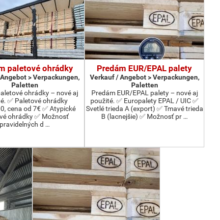
m paletové ohrádky
Predám EUR/EPAL palety
 Angebot > Verpackungen,
Verkauf / Angebot > Verpackungen,
Paletten
Paletten
aletové ohrádky – nové aj
Predám EUR/EPAL palety – nové aj
té. ✅ Paletové ohrádky
použité. ✅ Europalety EPAL / UIC ✅
, cena od 7€ ✅ Atypické
Svetlé trieda A (export) ✅ Tmavé trieda
ové ohrádky ✅ Možnosť
B (lacnejšie) ✅ Možnosť pr …
pravidelných d …