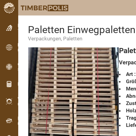
Kleinanzeigen
Paletten Einwegpaletten
Textanzeigen
Verpackungen, Paletten
Kleinanzeigen
Palet
Internationale Anzeigen
Verpac
OPTI-TIMB
Schnittbilder
Art :
Grö
Holz-Rechner
Men
Abn
WoodProfi
Zust
Holzvolumen mit KI
Holz
Trag
Registriergerät
Holzbestandsaufnahme im Gelände
Lief