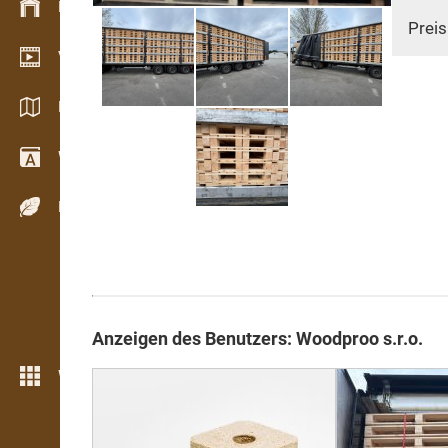
Bestandsmanagement
Preis
Video Showroom
Kataloge / Broschüren
Wörterbuch
Holzarten
Anzeigen des Benutzers: Woodproo s.r.o.
Weitere Funktionen