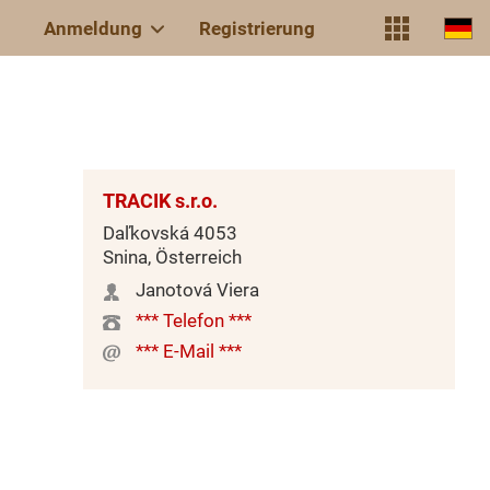
Anmeldung
Registrierung
TRACIK s.r.o.
Daľkovská 4053
Snina, Österreich
Janotová Viera
*** Telefon ***
*** E-Mail ***