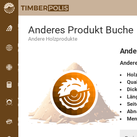
Kleinanzeigen
Anderes Produkt Buche
Textanzeigen
Andere Holzprodukte
Kleinanzeigen
Ande
Internationale Anzeigen
Andere
OPTI-TIMB
Schnittbilder
Holz
Qual
Holz-Rechner
Dick
Läng
WoodProfi
Seit
Holzvolumen mit KI
Abn
Men
Registriergerät
Holzbestandsaufnahme im Gelände