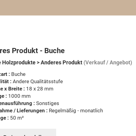
res Produkt - Buche
 Holzprodukte > Anderes Produkt
(Verkauf / Angebot)
art :
Buche
ität :
Andere Qualitätsstufe
e x Breite :
18 x 28 mm
e :
1000 mm
enausführung :
Sonstiges
ahme / Lieferungen :
Regelmäßig - monatlich
ge :
50 m²