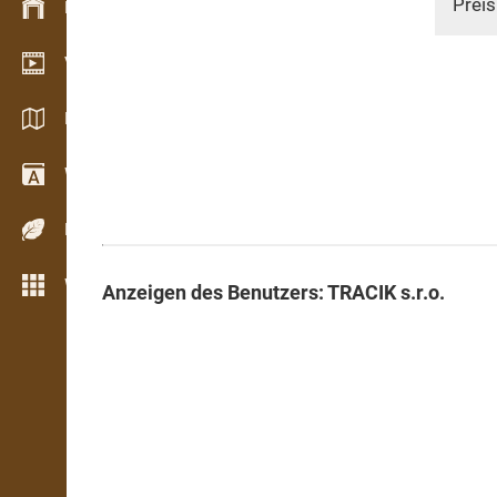
Preis
Bestandsmanagement
Video Showroom
Kataloge / Broschüren
Wörterbuch
Holzarten
Weitere Funktionen
Anzeigen des Benutzers: TRACIK s.r.o.