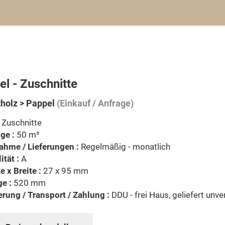
l - Zuschnitte
tholz > Pappel
(Einkauf / Anfrage)
Zuschnitte
ge :
50 m³
ahme / Lieferungen :
Regelmäßig - monatlich
ität :
A
e x Breite :
27 x 95 mm
e :
520 mm
erung / Transport / Zahlung :
DDU - frei Haus, geliefert unver