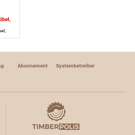
öbel,
el,
ng
Abonnement
Systembetreiber