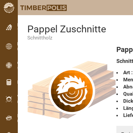
Kleinanzeigen
Pappel Zuschnitte
Textanzeigen
Schnittholz
Kleinanzeigen
Pappe
Internationale Anzeigen
Schnit
OPTI-TIMB
Schnittbilder
Art :
Men
Holz-Rechner
Abn
Qual
WoodProfi
Dick
Holzvolumen mit KI
Läng
Lief
Registriergerät
Holzbestandsaufnahme im Gelände