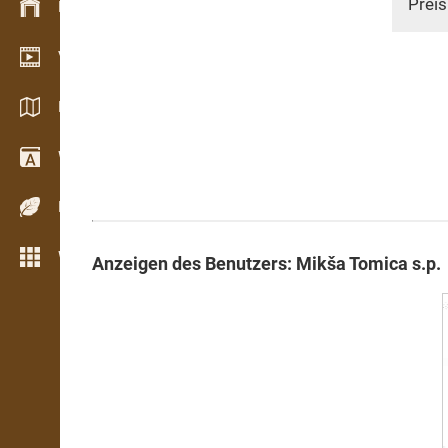
Preis
Bestandsmanagement
Video Showroom
Kataloge / Broschüren
Wörterbuch
Holzarten
Weitere Funktionen
Anzeigen des Benutzers: Mikša Tomica s.p.