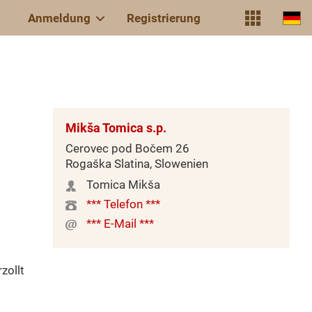
Anmeldung
Registrierung
Mikša Tomica s.p.
Cerovec pod Bočem 26
Rogaška Slatina, Slowenien
Tomica Mikša
*** Telefon ***
*** E-Mail ***
zollt