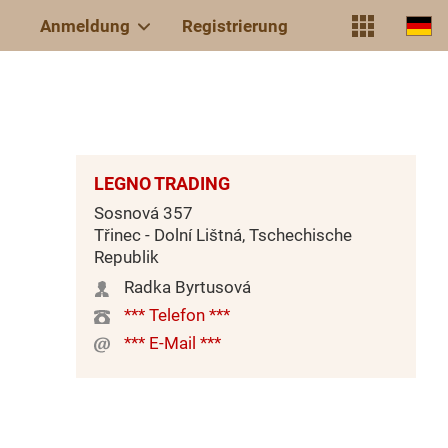
Anmeldung
Registrierung
LEGNO TRADING
Sosnová 357
Třinec - Dolní Lištná, Tschechische
Republik
Radka Byrtusová
*** Telefon ***
*** E-Mail ***