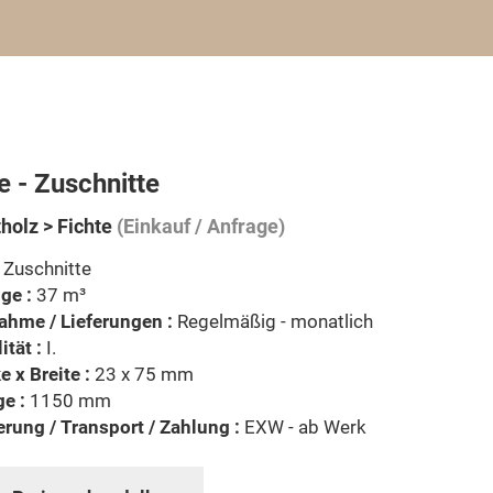
e - Zuschnitte
holz > Fichte
(Einkauf / Anfrage)
Zuschnitte
ge :
37 m³
ahme / Lieferungen :
Regelmäßig - monatlich
ität :
I.
e x Breite :
23 x 75 mm
e :
1150 mm
erung / Transport / Zahlung :
EXW - ab Werk