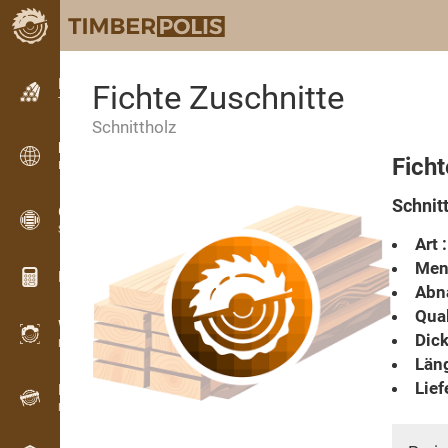
Kleinanzeigen
Fichte Zuschnitte
Textanzeigen
Schnittholz
Kleinanzeigen
Ficht
Internationale Anzeigen
Schnitt
OPTI-TIMB
Schnittbilder
Art :
Men
Holz-Rechner
Abn
Qual
WoodProfi
Dick
Holzvolumen mit KI
Läng
Lief
Registriergerät
Holzbestandsaufnahme im Gelände