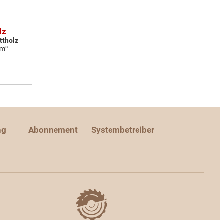
lz
ttholz
 m³
ng
Abonnement
Systembetreiber