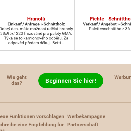
Hranolů
Fichte - Schnittho
Einkauf / Anfrage > Schnittholz
Verkauf / Angebot > Schni
Dobrý den. máte možnost udělat hranoly
Palettenschnittholz 36
38x95x1220 frézováné pro palety GMA.
Týká se to kamionového odběru. Za
odpověď předem děkuji. Betti …
Wie geht
Werbu
Beginnen Sie hier!
das?
eue Funktionen vorschlagen
Werbekampagne
chreibe eine Empfehlung für
Partnerschaft
ns