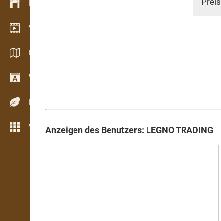
Preis
Bestandsmanagement
Video Showroom
Kataloge / Broschüren
Wörterbuch
Holzarten
Weitere Funktionen
Anzeigen des Benutzers: LEGNO TRADING