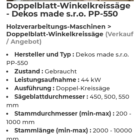
Doppelblatt-Winkelkreissäge
- Dekos made s.r.o. PP-550
Holzverarbeitungs-Maschinen >
Doppelblatt-Winkelkreissäge
(Verkauf
/ Angebot)
Hersteller und Typ :
Dekos made s.r.o.
PP-550
Zustand :
Gebraucht
Leistungsaufnahme :
44 kW
Ausführung :
Doppel-Kreissäge
Sägeblattdurchmesser :
450, 500, 550
mm
Stammdurchmesser (min-max) :
200 -
1000 mm
Stammlänge (min-max) :
2000 - 10000
mm