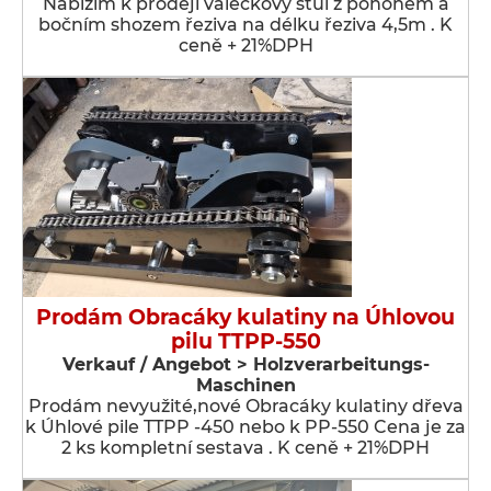
Nabízím k prodeji válečkový stůl z pohonem a
bočním shozem řeziva na délku řeziva 4,5m . K
ceně + 21%DPH
Prodám Obracáky kulatiny na Úhlovou
pilu TTPP-550
Verkauf / Angebot > Holzverarbeitungs-
Maschinen
Prodám nevyužité,nové Obracáky kulatiny dřeva
k Úhlové pile TTPP -450 nebo k PP-550 Cena je za
2 ks kompletní sestava . K ceně + 21%DPH