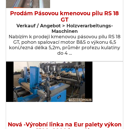
Prodám Pásovou kmenovou pilu RS 18
GT
Verkauf / Angebot > Holzverarbeitungs-
Maschinen
Nabízím k prodeji kmenovou pásovou pilu RS 18
GT, pohon spalovací motor B&S o výkonu 6,5
koní,řezná délka 5,2m, průměr prořezu kulatiny
do 4 …
Nová -Výrobní linka na Eur palety výkon