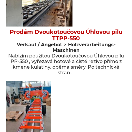
Prodám Dvoukotoučovou Úhlovou pilu
TTPP-550
Verkauf / Angebot > Holzverarbeitungs-
Maschinen
Nabízím použitou Dvoukotoučovou Úhlovou pilu
PP-550 , vyřezává hotové a čisté řezivo přímo z
kmene kulatiny, oběma směry, Po technické
strán …