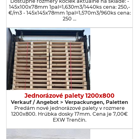
Dostupné rozmery kociek aktuálne na sklade: -
145x100x78mm 1pal=1,630m3/1440ks cena: 250,-
€/m3 - 145x145x78mm 1pal=1,570m3/960ks cena:
250 …
Jednorázové palety 1200x800
Verkauf / Angebot > Verpackungen, Paletten
Predám nové jednorázové palety v rozmere
1200x800. Hrúbka dosky 17mm. Cena je 7,00€
EXW Trenčín.