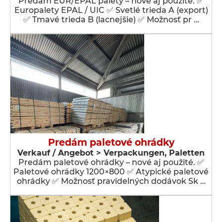
Predám EUR/EPAL palety – nové aj použité. ✅
Europalety EPAL / UIC ✅ Svetlé trieda A (export)
✅ Tmavé trieda B (lacnejšie) ✅ Možnosť pr …
Predám paletové ohrádky
Verkauf / Angebot > Verpackungen, Paletten
Predám paletové ohrádky – nové aj použité. ✅
Paletové ohrádky 1200×800 ✅ Atypické paletové
ohrádky ✅ Možnosť pravidelných dodávok Sk …