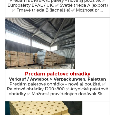
Predám EUR/EPAL palety – nové aj použité. ✅
Europalety EPAL / UIC ✅ Svetlé trieda A (export)
✅ Tmavé trieda B (lacnejšie) ✅ Možnosť pr …
Predám paletové ohrádky
Verkauf / Angebot > Verpackungen, Paletten
Predám paletové ohrádky – nové aj použité. ✅
Paletové ohrádky 1200×800 ✅ Atypické paletové
ohrádky ✅ Možnosť pravidelných dodávok Sk …