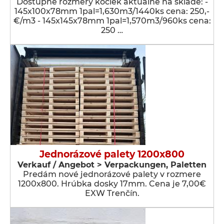
Dostupné rozmery kociek aktuálne na sklade: -
145x100x78mm 1pal=1,630m3/1440ks cena: 250,-
€/m3 - 145x145x78mm 1pal=1,570m3/960ks cena:
250 …
Jednorázové palety 1200x800
Verkauf / Angebot > Verpackungen, Paletten
Predám nové jednorázové palety v rozmere
1200x800. Hrúbka dosky 17mm. Cena je 7,00€
EXW Trenčín.