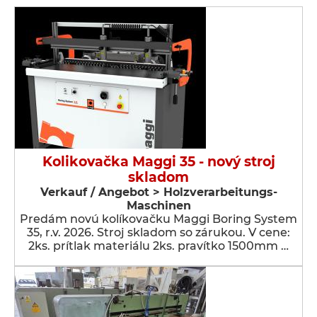
Kolikovačka Maggi 35 - nový stroj
skladom
Verkauf / Angebot > Holzverarbeitungs-
Maschinen
Predám novú kolíkovačku Maggi Boring System
35, r.v. 2026. Stroj skladom so zárukou. V cene:
2ks. prítlak materiálu 2ks. pravítko 1500mm …