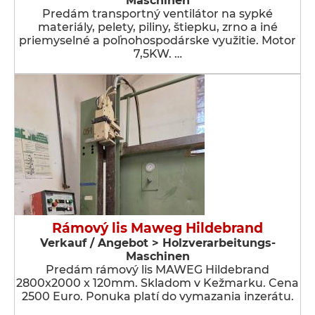
Maschinen
Predám transportný ventilátor na sypké
materiály, pelety, piliny, štiepku, zrno a iné
priemyselné a poľnohospodárske využitie. Motor
7,5KW. …
Rámový lis Maweg Hildebrand
Verkauf / Angebot > Holzverarbeitungs-
Maschinen
Predám rámový lis MAWEG Hildebrand
2800x2000 x 120mm. Skladom v Kežmarku. Cena
2500 Euro. Ponuka platí do vymazania inzerátu.