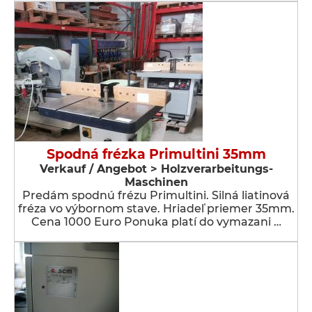
Spodná frézka Primultini 35mm
Verkauf / Angebot > Holzverarbeitungs-
Maschinen
Predám spodnú frézu Primultini. Silná liatinová
fréza vo výbornom stave. Hriadeľ priemer 35mm.
Cena 1000 Euro Ponuka platí do vymazani …