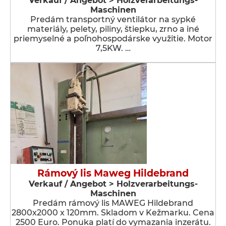
Verkauf / Angebot > Holzverarbeitungs-
Maschinen
Predám transportný ventilátor na sypké
materiály, pelety, piliny, štiepku, zrno a iné
priemyselné a poľnohospodárske využitie. Motor
7,5KW. …
Rámový lis Maweg Hildebrand
Verkauf / Angebot > Holzverarbeitungs-
Maschinen
Predám rámový lis MAWEG Hildebrand
2800x2000 x 120mm. Skladom v Kežmarku. Cena
2500 Euro. Ponuka platí do vymazania inzerátu.