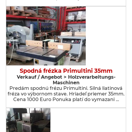
Spodná frézka Primultini 35mm
Verkauf / Angebot > Holzverarbeitungs-
Maschinen
Predám spodnú frézu Primultini. Silná liatinová
fréza vo výbornom stave. Hriadeľ priemer 35mm.
Cena 1000 Euro Ponuka platí do vymazani …