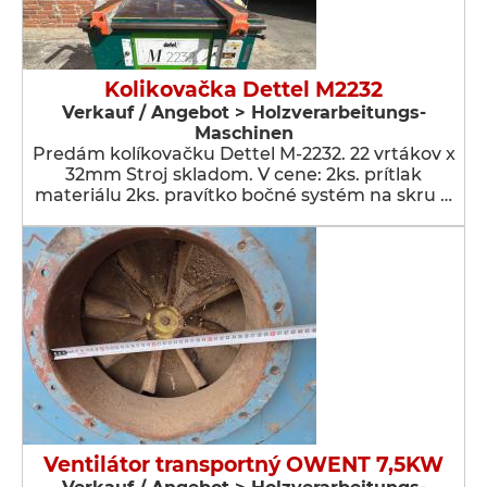
Kolikovačka Dettel M2232
Verkauf / Angebot > Holzverarbeitungs-
Maschinen
Predám kolíkovačku Dettel M-2232. 22 vrtákov x
32mm Stroj skladom. V cene: 2ks. prítlak
materiálu 2ks. pravítko bočné systém na skru …
Ventilátor transportný OWENT 7,5KW