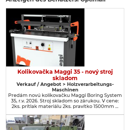
Kolikovačka Maggi 35 - nový stroj
skladom
Verkauf / Angebot > Holzverarbeitungs-
Maschinen
Predám novú kolíkovačku Maggi Boring System
35, r.v. 2026. Stroj skladom so zárukou. V cene:
2ks. prítlak materiálu 2ks. pravítko 1500mm …