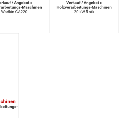
erkauf / Angebot >
Verkauf / Angebot >
rarbeitungs-Maschinen
Holzverarbeitungs-Maschinen
Wadkin GA220
20 kW 5 stk
-
schinen
rbeitungs-