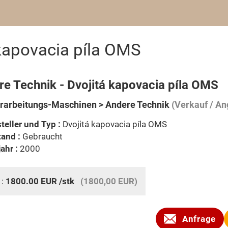
kapovacia píla OMS
re Technik - Dvojitá kapovacia píla OMS
rarbeitungs-Maschinen > Andere Technik
(Verkauf / An
teller und Typ :
Dvojitá kapovacia píla OMS
and :
Gebraucht
ahr :
2000
 :
1800.00
EUR
/stk
(1800,00 EUR)
Anfrage