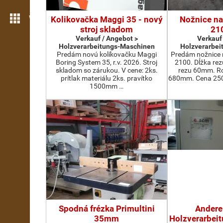
Weitere Funktionen
Kolikovačka Maggi 35 - nový
Nožnice na
stroj skladom
21
Verkauf / Angebot >
Verkauf
Holzverarbeitungs-Maschinen
Holzverarbei
Predám novú kolíkovačku Maggi
Predám nožnice 
Boring System 35, r.v. 2026. Stroj
2100. Dĺžka re
skladom so zárukou. V cene: 2ks.
rezu 60mm. Ro
prítlak materiálu 2ks. pravítko
680mm. Cena 2500
1500mm …
Spodná frézka Primultini
Andere
35mm
Holzverarbei