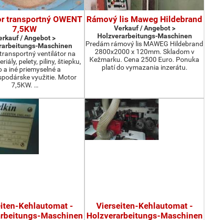
or transportný OWENT
Rámový lis Maweg Hildebrand
7,5KW
Verkauf / Angebot >
Holzverarbeitungs-Maschinen
erkauf / Angebot >
Predám rámový lis MAWEG Hildebrand
rarbeitungs-Maschinen
2800x2000 x 120mm. Skladom v
ransportný ventilátor na
Kežmarku. Cena 2500 Euro. Ponuka
iály, pelety, piliny, štiepku,
platí do vymazania inzerátu.
o a iné priemyselné a
podárske využitie. Motor
7,5KW. …
eiten-Kehlautomat -
Vierseiten-Kehlautomat -
arbeitungs-Maschinen
Holzverarbeitungs-Maschinen