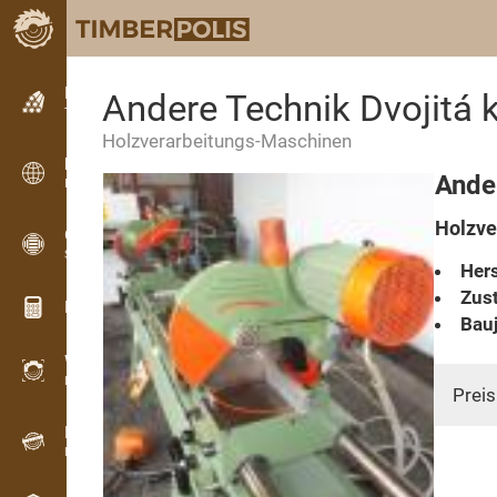
Kleinanzeigen
Andere Technik Dvojitá 
Textanzeigen
Holzverarbeitungs-Maschinen
Kleinanzeigen
Ande
Internationale Anzeigen
Holzve
OPTI-TIMB
Schnittbilder
Hers
Zust
Holz-Rechner
Bauj
WoodProfi
Holzvolumen mit KI
Preis
Registriergerät
Holzbestandsaufnahme im Gelände