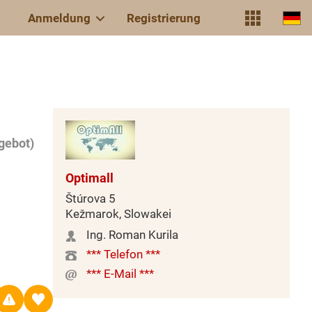
Anmeldung
Registrierung
gebot)
Optimall
Štúrova 5
Kežmarok, Slowakei
Ing. Roman Kurila
*** Telefon ***
*** E-Mail ***