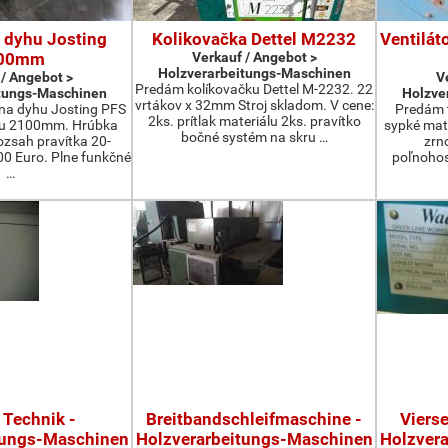
 dyhu Josting
Kolikovačka Dettel M2232
Ventilát
00mm
Verkauf / Angebot >
Holzverarbeitungs-Maschinen
 / Angebot >
V
Predám kolíkovačku Dettel M-2232. 22
tungs-Maschinen
Holzve
vrtákov x 32mm Stroj skladom. V cene:
na dyhu Josting PFS
Predám t
2ks. prítlak materiálu 2ks. pravítko
zu 2100mm. Hrúbka
sypké mater
bočné systém na skru …
zsah pravítka 20-
zrn
 Euro. Plne funkčné
poľnohos
…
 Technik -
Breitbandschleifmaschine -
Viers
tungs-Maschinen
Holzverarbeitungs-Maschinen
Holzver