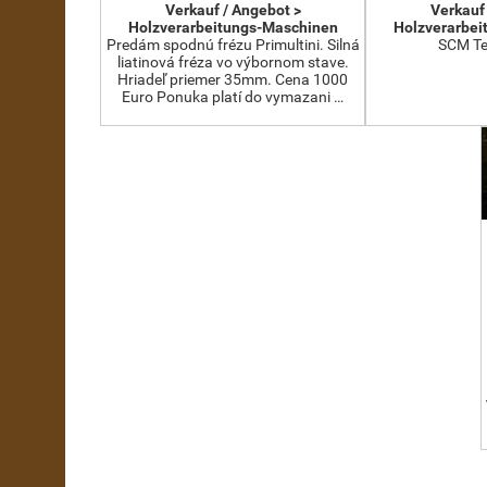
Verkauf / Angebot >
Verkauf
Holzverarbeitungs-Maschinen
Holzverarbei
Predám spodnú frézu Primultini. Silná
SCM Te
liatinová fréza vo výbornom stave.
Hriadeľ priemer 35mm. Cena 1000
Euro Ponuka platí do vymazani …