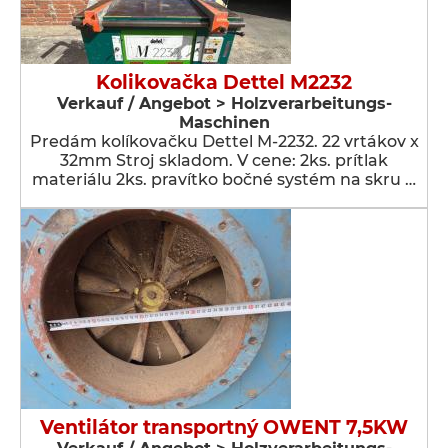
Kolikovačka Dettel M2232
Verkauf / Angebot > Holzverarbeitungs-
Maschinen
Predám kolíkovačku Dettel M-2232. 22 vrtákov x
32mm Stroj skladom. V cene: 2ks. prítlak
materiálu 2ks. pravítko bočné systém na skru …
Ventilátor transportný OWENT 7,5KW