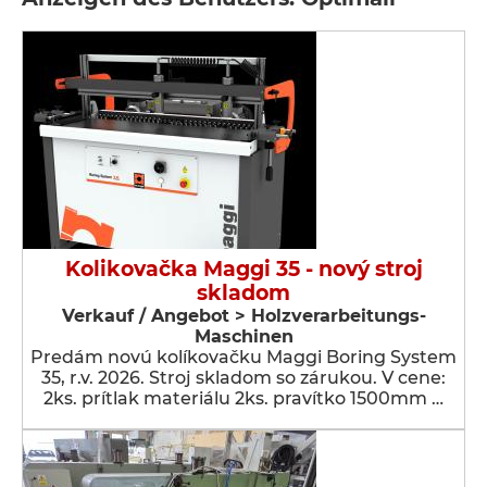
Kolikovačka Maggi 35 - nový stroj
skladom
Verkauf / Angebot > Holzverarbeitungs-
Maschinen
Predám novú kolíkovačku Maggi Boring System
35, r.v. 2026. Stroj skladom so zárukou. V cene:
2ks. prítlak materiálu 2ks. pravítko 1500mm …