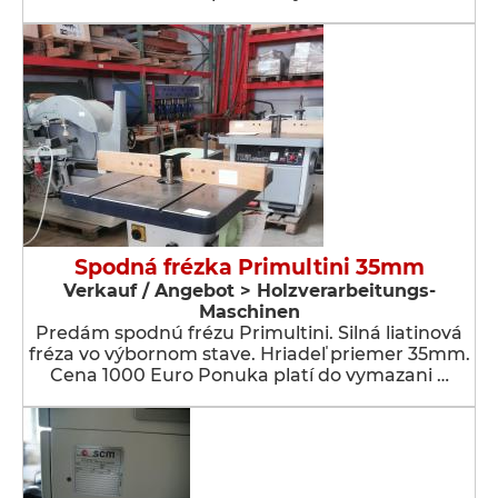
Spodná frézka Primultini 35mm
Verkauf / Angebot > Holzverarbeitungs-
Maschinen
Predám spodnú frézu Primultini. Silná liatinová
fréza vo výbornom stave. Hriadeľ priemer 35mm.
Cena 1000 Euro Ponuka platí do vymazani …