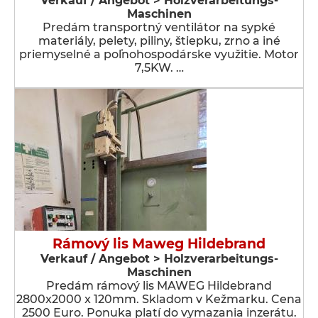
Verkauf / Angebot > Holzverarbeitungs-
Maschinen
Predám transportný ventilátor na sypké
materiály, pelety, piliny, štiepku, zrno a iné
priemyselné a poľnohospodárske využitie. Motor
7,5KW. …
Rámový lis Maweg Hildebrand
Verkauf / Angebot > Holzverarbeitungs-
Maschinen
Predám rámový lis MAWEG Hildebrand
2800x2000 x 120mm. Skladom v Kežmarku. Cena
2500 Euro. Ponuka platí do vymazania inzerátu.