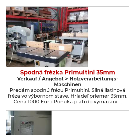
Spodná frézka Primultini 35mm
Verkauf / Angebot > Holzverarbeitungs-
Maschinen
Predám spodnú frézu Primultini. Silná liatinová
fréza vo výbornom stave. Hriadeľ priemer 35mm.
Cena 1000 Euro Ponuka platí do vymazani …