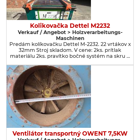
Kolikovačka Dettel M2232
Verkauf / Angebot > Holzverarbeitungs-
Maschinen
Predám kolíkovačku Dettel M-2232. 22 vrtákov x
32mm Stroj skladom. V cene: 2ks. prítlak
materiálu 2ks. pravítko bočné systém na skru …
Ventilátor transportný OWENT 7,5KW