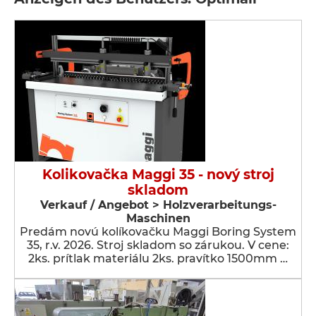
Kolikovačka Maggi 35 - nový stroj
skladom
Verkauf / Angebot > Holzverarbeitungs-
Maschinen
Predám novú kolíkovačku Maggi Boring System
35, r.v. 2026. Stroj skladom so zárukou. V cene:
2ks. prítlak materiálu 2ks. pravítko 1500mm …