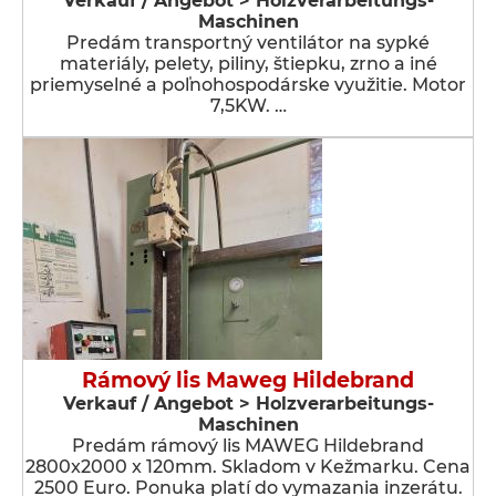
Verkauf / Angebot > Holzverarbeitungs-
Maschinen
Predám transportný ventilátor na sypké
materiály, pelety, piliny, štiepku, zrno a iné
priemyselné a poľnohospodárske využitie. Motor
7,5KW. …
Rámový lis Maweg Hildebrand
Verkauf / Angebot > Holzverarbeitungs-
Maschinen
Predám rámový lis MAWEG Hildebrand
2800x2000 x 120mm. Skladom v Kežmarku. Cena
2500 Euro. Ponuka platí do vymazania inzerátu.