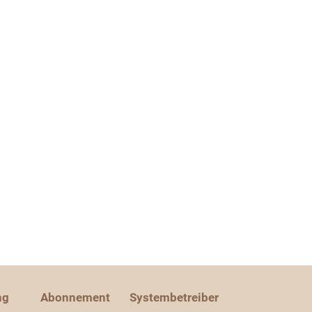
ng
Abonnement
Systembetreiber