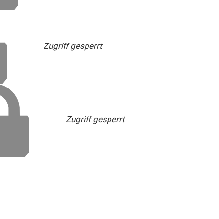
Zugriff gesperrt
Zugriff gesperrt