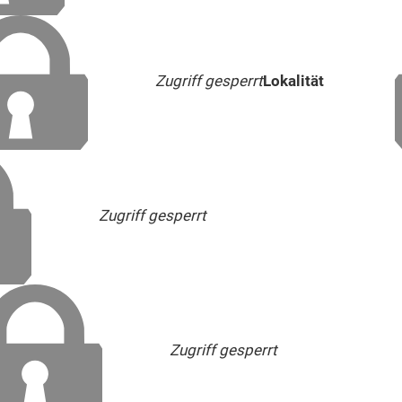
Zugriff gesperrt
Lokalität
Zugriff gesperrt
Zugriff gesperrt