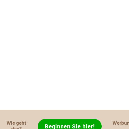
Wie geht
Werbu
Beginnen Sie hier!
das?