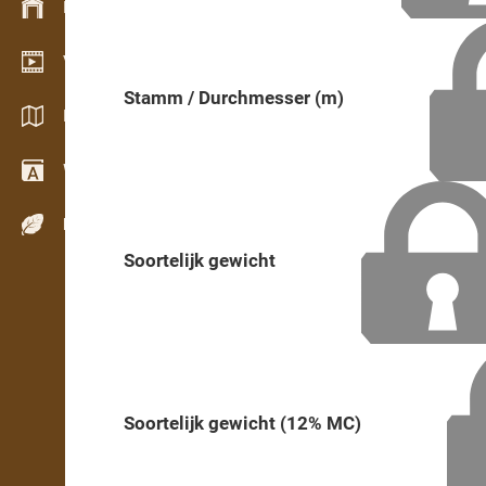
Bestandsmanagement
Video Showroom
Stamm / Durchmesser (m)
Kataloge / Broschüren
Wörterbuch
Holzarten
Soortelijk gewicht
Soortelijk gewicht (12% MC)