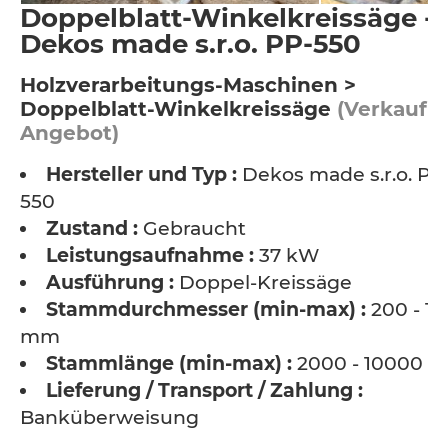
Doppelblatt-Winkelkreissäge -
Dekos made s.r.o. PP-550
Holzverarbeitungs-Maschinen >
Doppelblatt-Winkelkreissäge
(Verkauf /
Angebot)
Hersteller und Typ :
Dekos made s.r.o. PP
550
Zustand :
Gebraucht
Leistungsaufnahme :
37 kW
Ausführung :
Doppel-Kreissäge
Stammdurchmesser (min-max) :
200 - 1
mm
Stammlänge (min-max) :
2000 - 10000 
Lieferung / Transport / Zahlung :
Banküberweisung