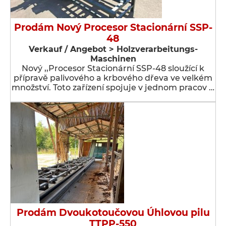
Prodám Nový Procesor Stacionární SSP-
48
Verkauf / Angebot > Holzverarbeitungs-
Maschinen
Nový ,,Procesor Stacionární SSP-48 sloužící k
přípravě palivového a krbového dřeva ve velkém
množství. Toto zařízení spojuje v jednom pracov …
Prodám Dvoukotoučovou Úhlovou pilu
TTPP-550