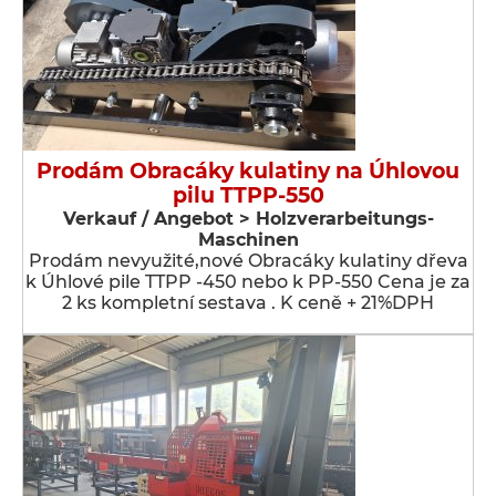
Prodám Obracáky kulatiny na Úhlovou
pilu TTPP-550
Verkauf / Angebot > Holzverarbeitungs-
Maschinen
Prodám nevyužité,nové Obracáky kulatiny dřeva
k Úhlové pile TTPP -450 nebo k PP-550 Cena je za
2 ks kompletní sestava . K ceně + 21%DPH