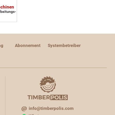
schinen
rbeitungs-
ng
Abonnement
Systembetreiber
info@timberpolis.com