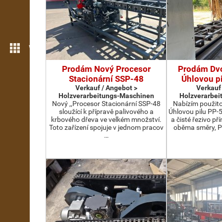
Weitere Funktionen
Prodám Nový Procesor
Prodám Dv
Stacionární SSP-48
Úhlovou p
Verkauf / Angebot >
Verkauf
Holzverarbeitungs-Maschinen
Holzverarbei
Nový ,,Procesor Stacionární SSP-48
Nabízím použit
sloužící k přípravě palivového a
Úhlovou pilu PP-
krbového dřeva ve velkém množství.
a čisté řezivo př
Toto zařízení spojuje v jednom pracov
oběma směry, P
…