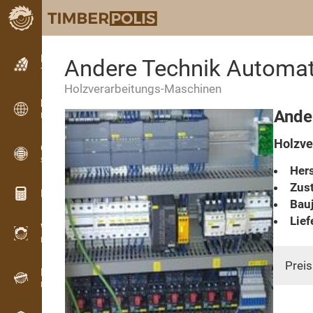
Kleinanzeigen
Andere Technik Automati
Textanzeigen
Holzverarbeitungs-Maschinen
Kleinanzeigen
Ande
Internationale Anzeigen
Holzve
OPTI-TIMB
Schnittbilder
Hers
Zust
Holz-Rechner
Bauj
Lief
WoodProfi
Holzvolumen mit KI
Preis
Registriergerät
Holzbestandsaufnahme im Gelände