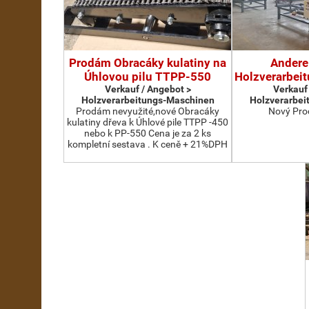
Prodám Obracáky kulatiny na
Andere
Úhlovou pilu TTPP-550
Holzverarbei
Verkauf / Angebot >
Verkauf
Holzverarbeitungs-Maschinen
Holzverarbei
Prodám nevyužité,nové Obracáky
Nový Pro
kulatiny dřeva k Úhlové pile TTPP -450
nebo k PP-550 Cena je za 2 ks
kompletní sestava . K ceně + 21%DPH