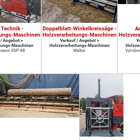
 Technik -
Doppelblatt-Winkelkreissäge -
A
tungs-Maschinen
Holzverarbeitungs-Maschinen
Holzver
 / Angebot >
Verkauf / Angebot >
V
tungs-Maschinen
Holzverarbeitungs-Maschinen
Holzve
cesor SSP-48
Walter
Výrobní