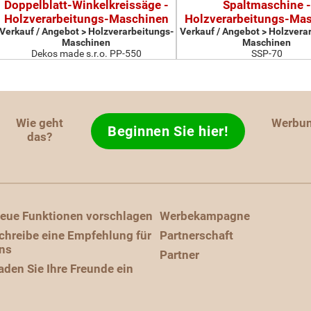
Doppelblatt-Winkelkreissäge -
Spaltmaschine -
Holzverarbeitungs-Maschinen
Holzverarbeitungs-Ma
Verkauf / Angebot > Holzverarbeitungs-
Verkauf / Angebot > Holzvera
Maschinen
Maschinen
Dekos made s.r.o. PP-550
SSP-70
Wie geht
Werbu
Beginnen Sie hier!
das?
eue Funktionen vorschlagen
Werbekampagne
chreibe eine Empfehlung für
Partnerschaft
ns
Partner
aden Sie Ihre Freunde ein