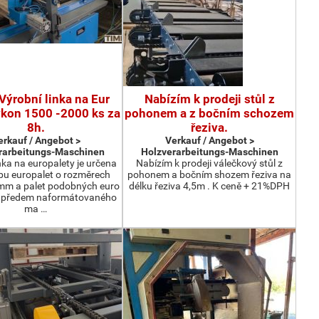
Výrobní linka na Eur
Nabízím k prodeji stůl z
ýkon 1500 -2000 ks za
pohonem a z bočním schozem
8h.
řeziva.
erkauf / Angebot >
Verkauf / Angebot >
rarbeitungs-Maschinen
Holzverarbeitungs-Maschinen
nka na europalety je určena
Nabízím k prodeji válečkový stůl z
bu europalet o rozměrech
pohonem a bočním shozem řeziva na
m a palet podobných euro
délku řeziva 4,5m . K ceně + 21%DPH
z předem naformátovaného
ma …