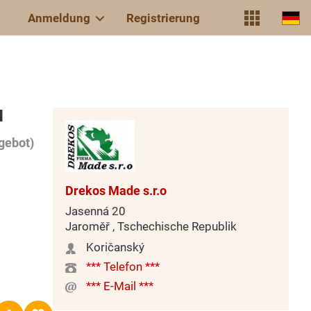
Anmeldung
Registrierung
N
gebot)
Drekos Made s.r.o
Jasenná 20
Jaroměř , Tschechische Republik
Koričanský
*** Telefon ***
*** E-Mail ***