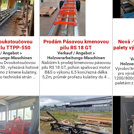
oukotoučovou
Prodám Pásovou kmenovou
Nová -
ilu TTPP-550
pilu RS 18 GT
palety v
 / Angebot >
Verkauf / Angebot >
tungs-Maschinen
Holzverarbeitungs-Maschinen
V
ou Dvoukotoučovou
Nabízím k prodeji kmenovou pásovou
Holzve
550 , vyřezává hotové
pilu RS 18 GT, pohon spalovací motor
Výrobní li
ímo z kmene kulatiny,
B&S o výkonu 6,5 koní,řezná délka
pro výro
o technické strán …
5,2m, průměr prořezu kulatiny do 4 …
1200/800m
paletám 