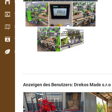
Bestandsmanagement
Video Showroom
Kataloge / Broschüren
Wörterbuch
Holzarten
Anzeigen des Benutzers: Drekos Made s.r.o