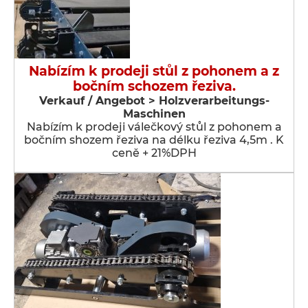
Nabízím k prodeji stůl z pohonem a z
bočním schozem řeziva.
Verkauf / Angebot > Holzverarbeitungs-
Maschinen
Nabízím k prodeji válečkový stůl z pohonem a
bočním shozem řeziva na délku řeziva 4,5m . K
ceně + 21%DPH