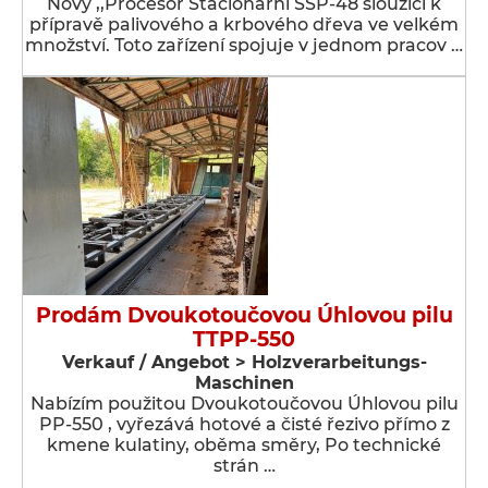
Nový ,,Procesor Stacionární SSP-48 sloužící k
přípravě palivového a krbového dřeva ve velkém
množství. Toto zařízení spojuje v jednom pracov …
Prodám Dvoukotoučovou Úhlovou pilu
TTPP-550
Verkauf / Angebot > Holzverarbeitungs-
Maschinen
Nabízím použitou Dvoukotoučovou Úhlovou pilu
PP-550 , vyřezává hotové a čisté řezivo přímo z
kmene kulatiny, oběma směry, Po technické
strán …