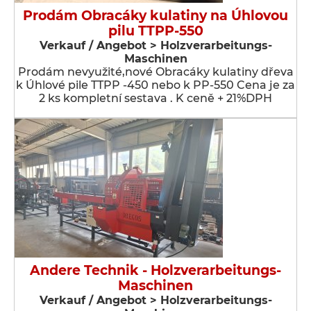
Prodám Obracáky kulatiny na Úhlovou
pilu TTPP-550
Verkauf / Angebot > Holzverarbeitungs-
Maschinen
Prodám nevyužité,nové Obracáky kulatiny dřeva
k Úhlové pile TTPP -450 nebo k PP-550 Cena je za
2 ks kompletní sestava . K ceně + 21%DPH
Andere Technik - Holzverarbeitungs-
Maschinen
Verkauf / Angebot > Holzverarbeitungs-