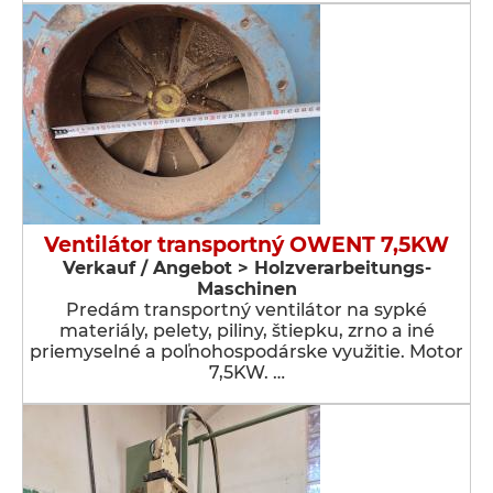
Ventilátor transportný OWENT 7,5KW
Verkauf / Angebot > Holzverarbeitungs-
Maschinen
Predám transportný ventilátor na sypké
materiály, pelety, piliny, štiepku, zrno a iné
priemyselné a poľnohospodárske využitie. Motor
7,5KW. …