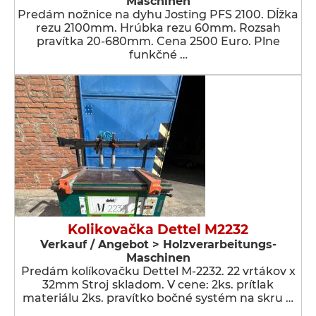
Maschinen
Predám nožnice na dyhu Josting PFS 2100. Dĺžka
rezu 2100mm. Hrúbka rezu 60mm. Rozsah
pravítka 20-680mm. Cena 2500 Euro. Plne
funkčné …
Kolikovačka Dettel M2232
Verkauf / Angebot > Holzverarbeitungs-
Maschinen
Predám kolíkovačku Dettel M-2232. 22 vrtákov x
32mm Stroj skladom. V cene: 2ks. prítlak
materiálu 2ks. pravítko bočné systém na skru …