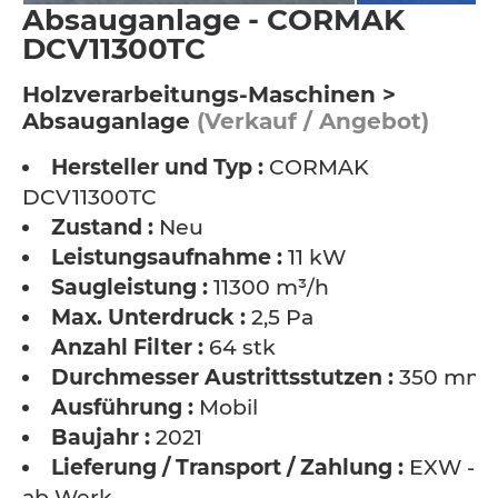
Absauganlage - CORMAK
DCV11300TC
Holzverarbeitungs-Maschinen >
Absauganlage
(Verkauf / Angebot)
Hersteller und Typ :
CORMAK
DCV11300TC
Zustand :
Neu
Leistungsaufnahme :
11 kW
Saugleistung :
11300 m³/h
Max. Unterdruck :
2,5 Pa
Anzahl Filter :
64 stk
Durchmesser Austrittsstutzen :
350 mm
Ausführung :
Mobil
Baujahr :
2021
Lieferung / Transport / Zahlung :
EXW -
ab Werk