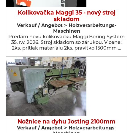
Kolikovačka Maggi 35 - nový stroj
skladom
Verkauf / Angebot > Holzverarbeitungs-
Maschinen
Predám novú kolíkovačku Maggi Boring System
35, r.v. 2026. Stroj skladom so zárukou. V cene:
2ks. prítlak materiálu 2ks. pravítko 1500mm …
Nožnice na dyhu Josting 2100mm
Verkauf / Angebot > Holzverarbeitungs-