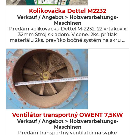
Kolikovačka Dettel M2232
Verkauf / Angebot > Holzverarbeitungs-
Maschinen
Predám kolíkovačku Dettel M-2232. 22 vrtákov x
32mm Stroj skladom. V cene: 2ks. prítlak
materiálu 2ks. pravítko bočné systém na skru …
Ventilátor transportný OWENT 7,5KW
Verkauf / Angebot > Holzverarbeitungs-
Maschinen
Predám transportný ventilátor na sypké