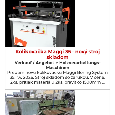
Kolikovačka Maggi 35 - nový stroj
skladom
Verkauf / Angebot > Holzverarbeitungs-
Maschinen
Predám novú kolíkovačku Maggi Boring System
35, r.v. 2026. Stroj skladom so zárukou. V cene:
2ks. prítlak materiálu 2ks. pravítko 1500mm …