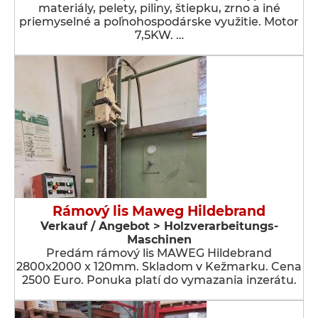
materiály, pelety, piliny, štiepku, zrno a iné
priemyselné a poľnohospodárske využitie. Motor
7,5KW. …
Rámový lis Maweg Hildebrand
Verkauf / Angebot > Holzverarbeitungs-
Maschinen
Predám rámový lis MAWEG Hildebrand
2800x2000 x 120mm. Skladom v Kežmarku. Cena
2500 Euro. Ponuka platí do vymazania inzerátu.