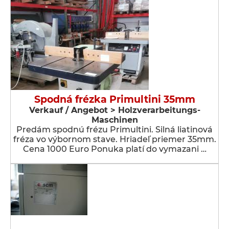
Spodná frézka Primultini 35mm
Verkauf / Angebot > Holzverarbeitungs-
Maschinen
Predám spodnú frézu Primultini. Silná liatinová
fréza vo výbornom stave. Hriadeľ priemer 35mm.
Cena 1000 Euro Ponuka platí do vymazani …