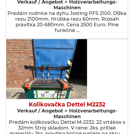
Verkauf / Angebot > Holzverarbeitungs-
Maschinen
Predám nožnice na dyhu Josting PFS 2100. Dĺžka
rezu 2100mm. Hrúbka rezu 60mm. Rozsah
pravítka 20-680mm. Cena 2500 Euro. Plne
funkčné …
Kolikovačka Dettel M2232
Verkauf / Angebot > Holzverarbeitungs-
Maschinen
Predám kolíkovačku Dettel M-2232. 22 vrtákov x
32mm Stroj skladom. V cene: 2ks. prítlak
materiálu 2ks. pravítko bočné systém na skru …