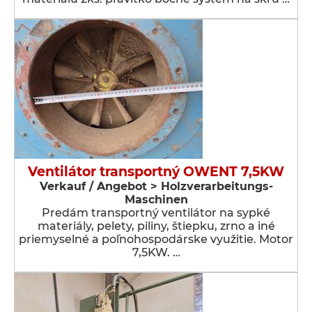
Ventilátor transportný OWENT 7,5KW
Verkauf / Angebot > Holzverarbeitungs-
Maschinen
Predám transportný ventilátor na sypké
materiály, pelety, piliny, štiepku, zrno a iné
priemyselné a poľnohospodárske využitie. Motor
7,5KW. …