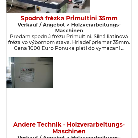
Spodná frézka Primultini 35mm
Verkauf / Angebot > Holzverarbeitungs-
Maschinen
Predám spodnú frézu Primultini. Silná liatinová
fréza vo výbornom stave. Hriadeľ priemer 35mm.
Cena 1000 Euro Ponuka platí do vymazani …
Andere Technik - Holzverarbeitungs-
Maschinen
Verkauf / Angebot > Holzverarbeitungs-