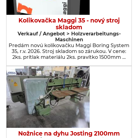
Kolikovačka Maggi 35 - nový stroj
skladom
Verkauf / Angebot > Holzverarbeitungs-
Maschinen
Predám novú kolíkovačku Maggi Boring System
35, r.v. 2026. Stroj skladom so zárukou. V cene:
2ks. prítlak materiálu 2ks. pravítko 1500mm …
Nožnice na dyhu Josting 2100mm