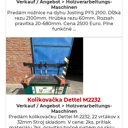
Verkauf / Angebot > Holzverarbeitungs-
Maschinen
Predám nožnice na dyhu Josting PFS 2100. Dĺžka
rezu 2100mm. Hrúbka rezu 60mm. Rozsah
pravítka 20-680mm. Cena 2500 Euro. Plne
funkčné …
Kolikovačka Dettel M2232
Verkauf / Angebot > Holzverarbeitungs-
Maschinen
Predám kolíkovačku Dettel M-2232. 22 vrtákov x
32mm Stroj skladom. V cene: 2ks. prítlak
materiálu 2ks. pravítko bočné systém na skru …