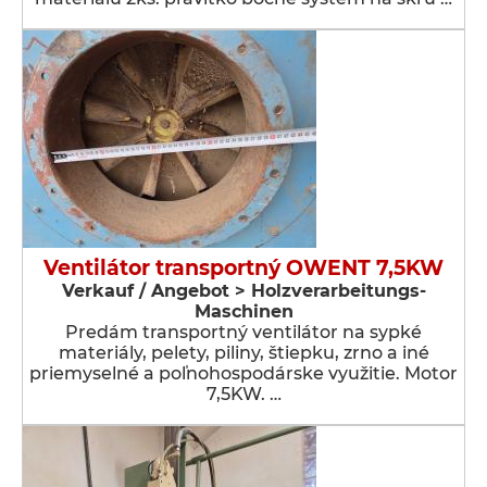
Ventilátor transportný OWENT 7,5KW
Verkauf / Angebot > Holzverarbeitungs-
Maschinen
Predám transportný ventilátor na sypké
materiály, pelety, piliny, štiepku, zrno a iné
priemyselné a poľnohospodárske využitie. Motor
7,5KW. …