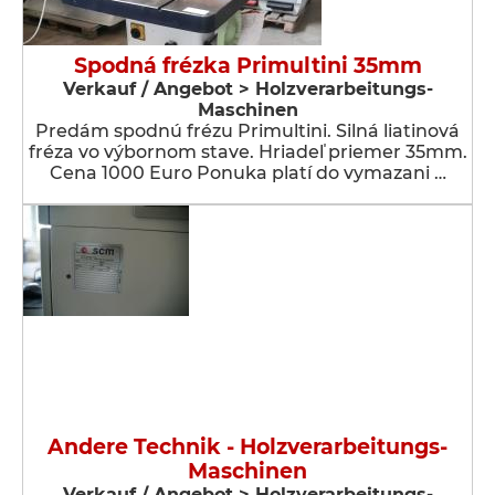
Spodná frézka Primultini 35mm
Verkauf / Angebot > Holzverarbeitungs-
Maschinen
Predám spodnú frézu Primultini. Silná liatinová
fréza vo výbornom stave. Hriadeľ priemer 35mm.
Cena 1000 Euro Ponuka platí do vymazani …
Andere Technik - Holzverarbeitungs-
Maschinen
Verkauf / Angebot > Holzverarbeitungs-