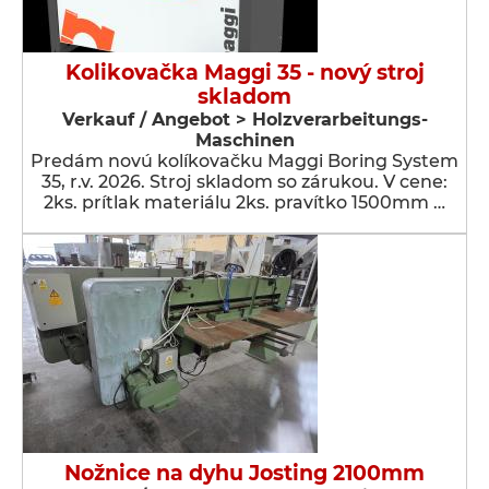
Kolikovačka Maggi 35 - nový stroj
skladom
Verkauf / Angebot > Holzverarbeitungs-
Maschinen
Predám novú kolíkovačku Maggi Boring System
35, r.v. 2026. Stroj skladom so zárukou. V cene:
2ks. prítlak materiálu 2ks. pravítko 1500mm …
Nožnice na dyhu Josting 2100mm