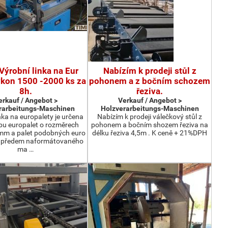
Výrobní linka na Eur
Nabízím k prodeji stůl z
ýkon 1500 -2000 ks za
pohonem a z bočním schozem
8h.
řeziva.
erkauf / Angebot >
Verkauf / Angebot >
rarbeitungs-Maschinen
Holzverarbeitungs-Maschinen
nka na europalety je určena
Nabízím k prodeji válečkový stůl z
bu europalet o rozměrech
pohonem a bočním shozem řeziva na
m a palet podobných euro
délku řeziva 4,5m . K ceně + 21%DPH
z předem naformátovaného
ma …