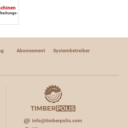
schinen
rbeitungs-
ng
Abonnement
Systembetreiber
info@timberpolis.com