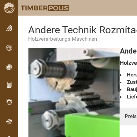
Kleinanzeigen
Andere Technik Rozmíta
Textanzeigen
Holzverarbeitungs-Maschinen
Kleinanzeigen
Ande
Internationale Anzeigen
Holzve
OPTI-TIMB
Schnittbilder
Hers
Zust
Holz-Rechner
Bauj
Lief
WoodProfi
Holzvolumen mit KI
Preis
Registriergerät
Holzbestandsaufnahme im Gelände