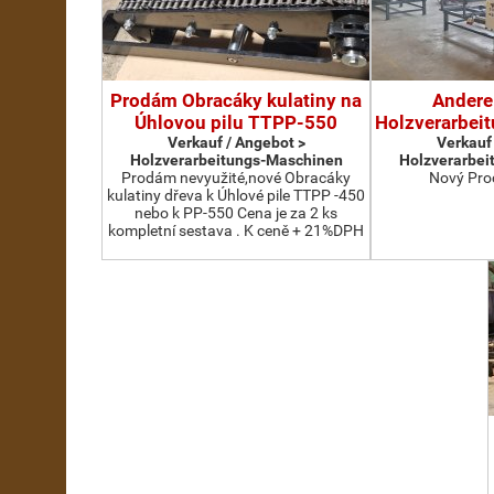
Prodám Obracáky kulatiny na
Andere
Úhlovou pilu TTPP-550
Holzverarbei
Verkauf / Angebot >
Verkauf
Holzverarbeitungs-Maschinen
Holzverarbei
Prodám nevyužité,nové Obracáky
Nový Pro
kulatiny dřeva k Úhlové pile TTPP -450
nebo k PP-550 Cena je za 2 ks
kompletní sestava . K ceně + 21%DPH