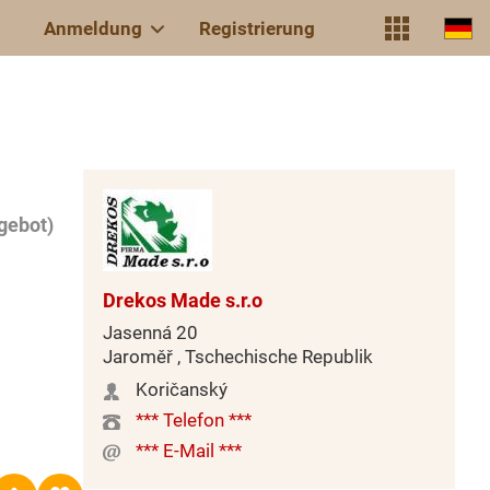
Anmeldung
Registrierung
gebot)
Drekos Made s.r.o
Jasenná 20
Jaroměř , Tschechische Republik
Koričanský
*** Telefon ***
*** E-Mail ***