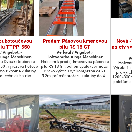
oukotoučovou
Prodám Pásovou kmenovou
Nová -
ilu TTPP-550
pilu RS 18 GT
palety v
 / Angebot >
Verkauf / Angebot >
tungs-Maschinen
Holzverarbeitungs-Maschinen
V
ou Dvoukotoučovou
Nabízím k prodeji kmenovou pásovou
Holzve
550 , vyřezává hotové
pilu RS 18 GT, pohon spalovací motor
Výrobní li
ímo z kmene kulatiny,
B&S o výkonu 6,5 koní,řezná délka
pro výro
o technické strán …
5,2m, průměr prořezu kulatiny do 4 …
1200/800m
paletám 