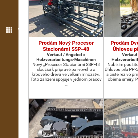
Weitere Funktionen
Prodám Nový Procesor
Prodám Dv
Stacionární SSP-48
Úhlovou p
Verkauf / Angebot >
Verkauf
Holzverarbeitungs-Maschinen
Holzverarbei
Nový ,,Procesor Stacionární SSP-48
Nabízím použit
sloužící k přípravě palivového a
Úhlovou pilu PP-
krbového dřeva ve velkém množství.
a čisté řezivo př
Toto zařízení spojuje v jednom pracov
oběma směry, P
…