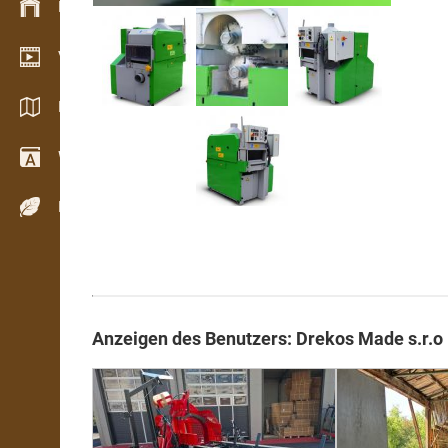
Bestandsmanagement
Video Showroom
Kataloge / Broschüren
Wörterbuch
Holzarten
Anzeigen des Benutzers: Drekos Made s.r.o