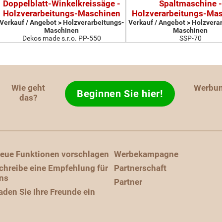
Doppelblatt-Winkelkreissäge -
Spaltmaschine -
Holzverarbeitungs-Maschinen
Holzverarbeitungs-Ma
Verkauf / Angebot > Holzverarbeitungs-
Verkauf / Angebot > Holzvera
Maschinen
Maschinen
Dekos made s.r.o. PP-550
SSP-70
Wie geht
Werbu
Beginnen Sie hier!
das?
eue Funktionen vorschlagen
Werbekampagne
chreibe eine Empfehlung für
Partnerschaft
ns
Partner
aden Sie Ihre Freunde ein