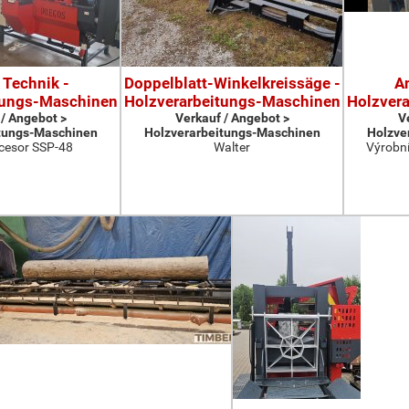
 Technik -
Doppelblatt-Winkelkreissäge -
A
tungs-Maschinen
Holzverarbeitungs-Maschinen
Holzver
 / Angebot >
Verkauf / Angebot >
V
tungs-Maschinen
Holzverarbeitungs-Maschinen
Holzve
cesor SSP-48
Walter
Výrobní