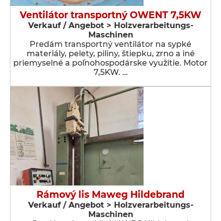
Ventilátor transportný OWENT 7,5KW
Verkauf / Angebot > Holzverarbeitungs-
Maschinen
Predám transportný ventilátor na sypké
materiály, pelety, piliny, štiepku, zrno a iné
priemyselné a poľnohospodárske využitie. Motor
7,5KW. …
Rámový lis Maweg Hildebrand
Verkauf / Angebot > Holzverarbeitungs-
Maschinen