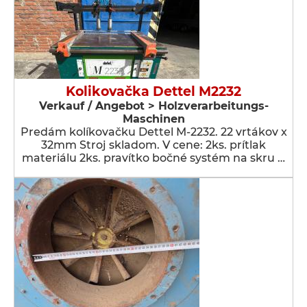
Kolikovačka Dettel M2232
Verkauf / Angebot > Holzverarbeitungs-
Maschinen
Predám kolíkovačku Dettel M-2232. 22 vrtákov x
32mm Stroj skladom. V cene: 2ks. prítlak
materiálu 2ks. pravítko bočné systém na skru …