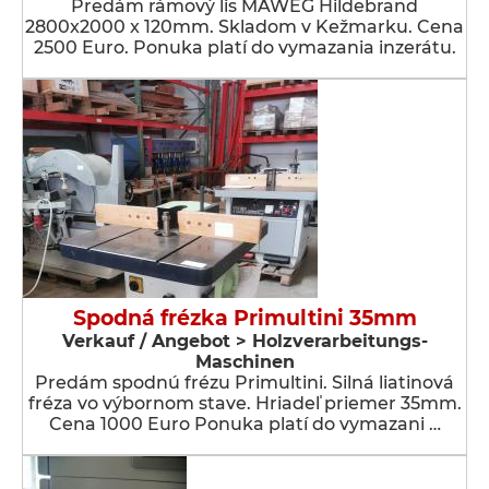
Predám rámový lis MAWEG Hildebrand
2800x2000 x 120mm. Skladom v Kežmarku. Cena
2500 Euro. Ponuka platí do vymazania inzerátu.
Spodná frézka Primultini 35mm
Verkauf / Angebot > Holzverarbeitungs-
Maschinen
Predám spodnú frézu Primultini. Silná liatinová
fréza vo výbornom stave. Hriadeľ priemer 35mm.
Cena 1000 Euro Ponuka platí do vymazani …