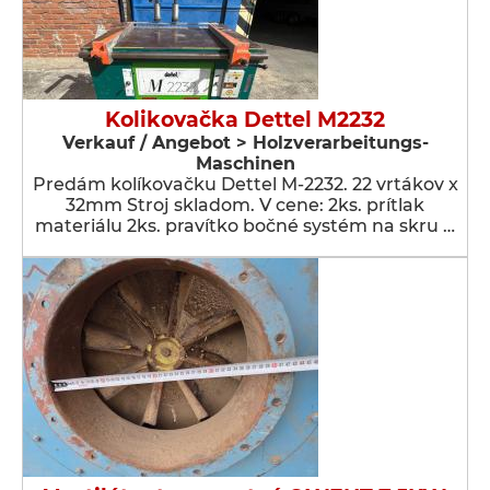
Kolikovačka Dettel M2232
Verkauf / Angebot > Holzverarbeitungs-
Maschinen
Predám kolíkovačku Dettel M-2232. 22 vrtákov x
32mm Stroj skladom. V cene: 2ks. prítlak
materiálu 2ks. pravítko bočné systém na skru …