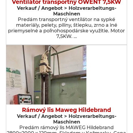
Ventilátor transportný OWENT 7,5KW
Verkauf / Angebot > Holzverarbeitungs-
Maschinen
Predám transportný ventilátor na sypké
materiály, pelety, piliny, štiepku, zrno a iné
priemyselné a poľnohospodárske využitie. Motor
7,5KW. …
Rámový lis Maweg Hildebrand
Verkauf / Angebot > Holzverarbeitungs-
Maschinen
Predám rámový lis MAWEG Hildebrand