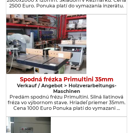
2800x2000 x 120mm. Skladom v Kežmarku. Cena
2500 Euro. Ponuka platí do vymazania inzerátu.
Spodná frézka Primultini 35mm
Verkauf / Angebot > Holzverarbeitungs-
Maschinen
Predám spodnú frézu Primultini. Silná liatinová
fréza vo výbornom stave. Hriadeľ priemer 35mm.
Cena 1000 Euro Ponuka platí do vymazani …