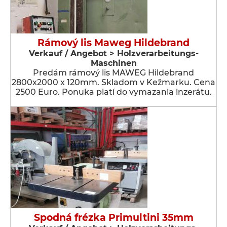
Rámový lis Maweg Hildebrand
Verkauf / Angebot > Holzverarbeitungs-
Maschinen
Predám rámový lis MAWEG Hildebrand
2800x2000 x 120mm. Skladom v Kežmarku. Cena
2500 Euro. Ponuka platí do vymazania inzerátu.
Spodná frézka Primultini 35mm