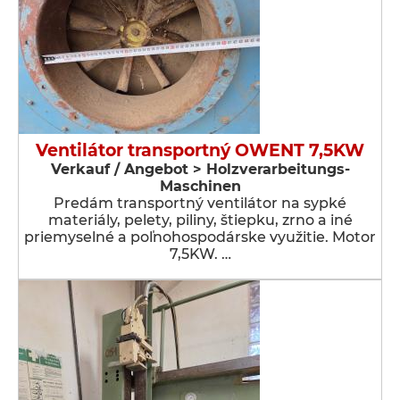
Ventilátor transportný OWENT 7,5KW
Verkauf / Angebot > Holzverarbeitungs-
Maschinen
Predám transportný ventilátor na sypké
materiály, pelety, piliny, štiepku, zrno a iné
priemyselné a poľnohospodárske využitie. Motor
7,5KW. …