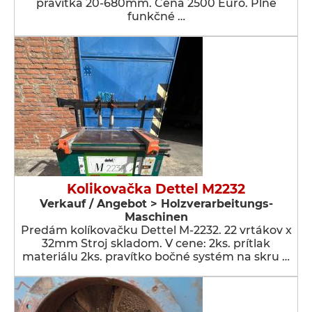
pravítka 20-680mm. Cena 2500 Euro. Plne
funkčné …
Kolikovačka Dettel M2232
Verkauf / Angebot > Holzverarbeitungs-
Maschinen
Predám kolíkovačku Dettel M-2232. 22 vrtákov x
32mm Stroj skladom. V cene: 2ks. prítlak
materiálu 2ks. pravítko bočné systém na skru …