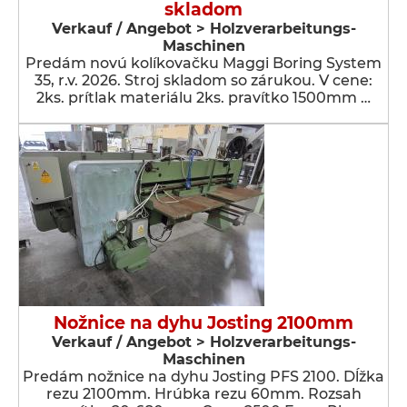
skladom
Verkauf / Angebot > Holzverarbeitungs-
Maschinen
Predám novú kolíkovačku Maggi Boring System
35, r.v. 2026. Stroj skladom so zárukou. V cene:
2ks. prítlak materiálu 2ks. pravítko 1500mm …
Nožnice na dyhu Josting 2100mm
Verkauf / Angebot > Holzverarbeitungs-
Maschinen
Predám nožnice na dyhu Josting PFS 2100. Dĺžka
rezu 2100mm. Hrúbka rezu 60mm. Rozsah