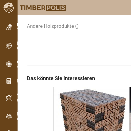
Kleinanzeigen
Andere Holzprodukte
()
Textanzeigen
Kleinanzeigen
Internationale Anzeigen
OPTI-TIMB
Schnittbilder
Das könnte Sie interessieren
Holz-Rechner
WoodProfi
Holzvolumen mit KI
Registriergerät
Holzbestandsaufnahme im Gelände