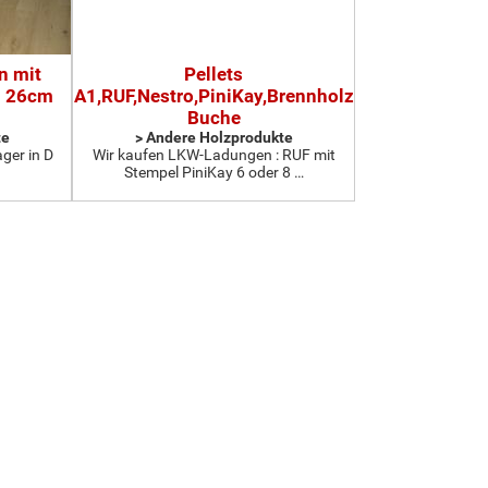
n mit
Pellets
d 26cm
A1,RUF,Nestro,PiniKay,Brennholz
Buche
te
> Andere Holzprodukte
ger in D
Wir kaufen LKW-Ladungen : RUF mit
Stempel PiniKay 6 oder 8 …