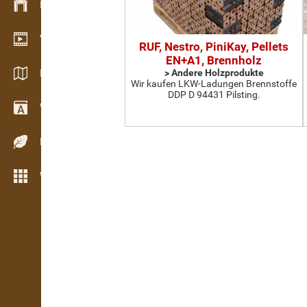
Bestandsmanagement
Video Showroom
RUF, Nestro, PiniKay, Pellets
EN+A1, Brennholz
Kataloge / Broschüren
> Andere Holzprodukte
Wir kaufen LKW-Ladungen Brennstoffe
DDP D 94431 Pilsting.
Wörterbuch
Holzarten
Weitere Funktionen