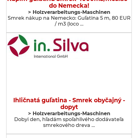
do Nemecka!
> Holzverarbeitungs-Maschinen
Smrek nákup na Nemecko: Guľatina 5 m, 80 EUR
/ m3 (loco …
Ihličnatá guľatina - Smrek obyčajný -
dopyt
> Holzverarbeitungs-Maschinen
Dobyi den, hľadám spoľahlivého dodávateľa
smrekového dreva …