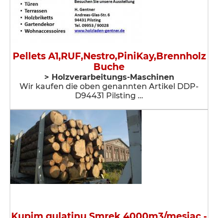
Pellets A1,RUF,Nestro,PiniKay,Brennholz
Buche
> Holzverarbeitungs-Maschinen
Wir kaufen die oben genannten Artikel DDP-
D94431 Pilsting …
Kupim gulatinu Smrek 4000m3/mesiac -