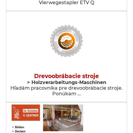
Vierwegestapler ETV Q
Drevoobrábacie stroje
> Holzverarbeitungs-Maschinen
Hľadám pracovníka pre drevoobrábacie stroje.
Ponúkam …