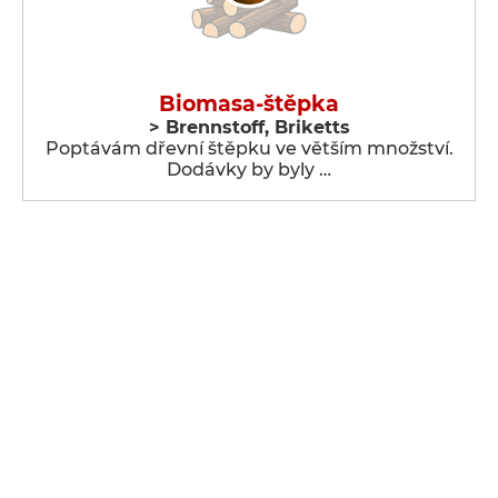
Biomasa-štěpka
> Brennstoff, Briketts
Poptávám dřevní štěpku ve větším množství.
Dodávky by byly …