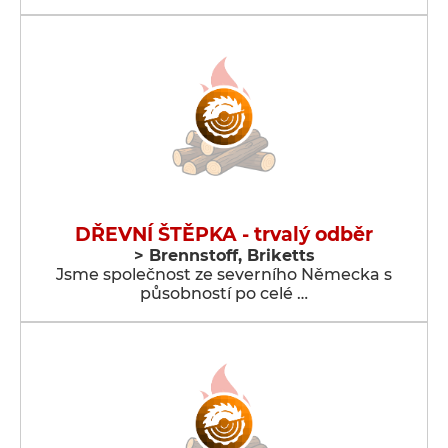
DŘEVNÍ ŠTĚPKA - trvalý odběr
> Brennstoff, Briketts
Jsme společnost ze severního Německa s
působností po celé …