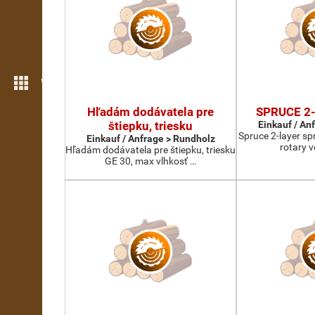
Weitere Funktionen
Hľadám dodávatela pre
SPRUCE 2-
štiepku, triesku
Einkauf / An
Spruce 2-layer sp
Einkauf / Anfrage > Rundholz
rotary 
Hľadám dodávatela pre štiepku, triesku
GE 30, max vlhkosť …