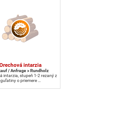
Orechová intarzia
kauf / Anfrage > Rundholz
 intarzia, stupeň 1-2 rezaný z
guľatiny o priemere …