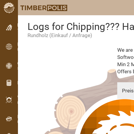
Logs for Chipping??? 
Kleinanzeigen
Textanzeigen
Rundholz
(Einkauf / Anfrage)
Kleinanzeigen
We are 
Internationale Anzeigen
Softwo
OPTI-TIMB
Min 2 M
Schnittbilder
Offers 
Holz-Rechner
Preis
WoodProfi
Holzvolumen mit KI
Registriergerät
05.10.
Holzbestandsaufnahme im Gelände