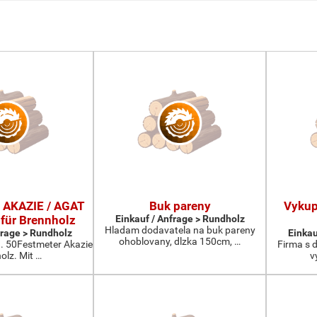
 AKAZIE / AGAT
Buk pareny
Vykup
 für Brennholz
Einkauf / Anfrage > Rundholz
Hladam dodavatela na buk pareny
frage > Rundholz
Einkau
ohoblovany, dlzka 150cm, …
a. 50Festmeter Akazie
Firma s d
olz. Mit …
v