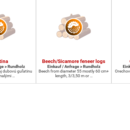
tina
Beech/Sicamore feneer logs
age > Rundholz
Einkauf / Anfrage > Rundholz
Ein
j dubovú guľatinu
Beech from diameter 55 mostly 60 cm+
Orechová
 malými …
length, 3/3,50 m or …