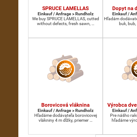
SPRUCE LAMELLAS
Dopyt na 
Einkauf / Anfrage > Rundholz
Einkauf / An
We buy SPRUCE LAMELLAS, cutted
Hľadám dodávate
without defects, fresh sawn, …
buk, bub,
Borovicová vláknina
Výrobca dve
Einkauf / Anfrage > Rundholz
Einkauf / An
Hľadáme dodávateľa borovicovej
Pre nášho rak
vlákniny 4 m dĺžky, priemer …
hľadáme výro