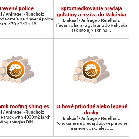
Drevené police
Sprostredkovanie predaja
f / Anfrage > Rundholz
guľatiny a reziva do Rakúska
dávateľa na drevené police
Einkauf / Anfrage > Rundholz
eru 470 x 240 x 18 …
Hľadám piliarsku guľatinu do Rakúska,
tak isto aj vlákninu …
larch roofing shingles
Dubové prírodné alebo lepené
f / Anfrage > Rundholz
dosky
e truck with 4000m2 larch
Einkauf / Anfrage > Rundholz
ofing shingles DIN …
Ponúkame na predaj dubové prírodne
hranené dosky alebo …