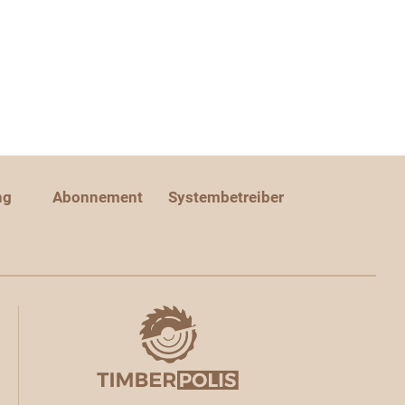
ng
Abonnement
Systembetreiber