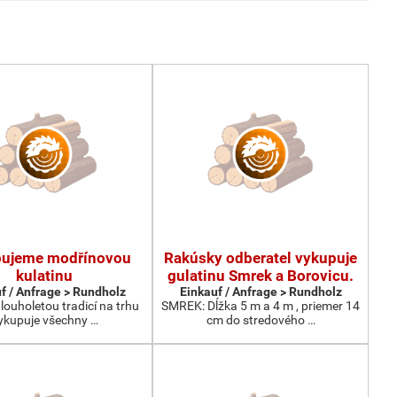
ujeme modřínovou
Rakúsky odberatel vykupuje
kulatinu
gulatinu Smrek a Borovicu.
f / Anfrage > Rundholz
Einkauf / Anfrage > Rundholz
louholetou tradicí na trhu
SMREK: Dĺžka 5 m a 4 m , priemer 14
ykupuje všechny …
cm do stredového …