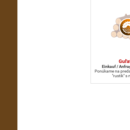
Guľa
Einkauf / Anfr
Ponúkame na preda
"rustik" s