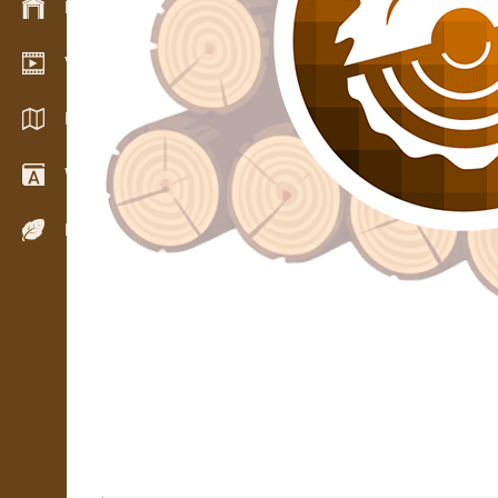
Bestandsmanagement
Video Showroom
Kataloge / Broschüren
Wörterbuch
Holzarten