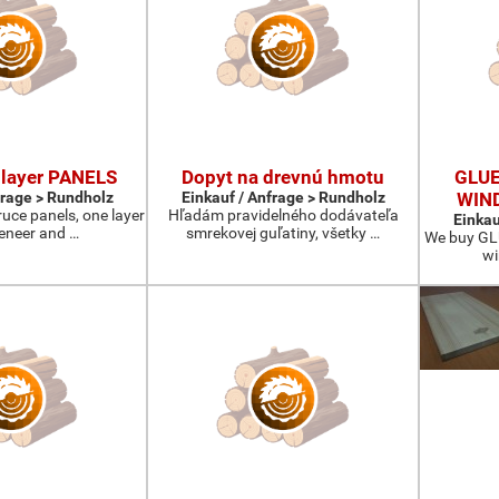
layer PANELS
Dopyt na drevnú hmotu
GLUE
frage > Rundholz
Einkauf / Anfrage > Rundholz
WIN
ruce panels, one layer
Hľadám pravidelného dodávateľa
Einkau
veneer and …
smrekovej guľatiny, všetky …
We buy GLU
wi