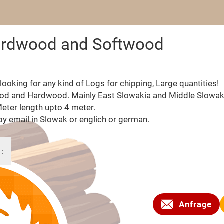
Hardwood and Softwood
looking for any kind of Logs for chipping, Large quantities!
od and Hardwood. Mainly East Slowakia and Middle Slowak
eter length upto 4 meter.
by email in Slowak or englich or german.
 :
2011
Anfrage