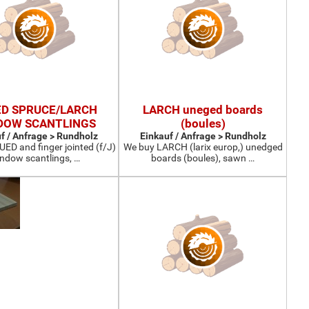
D SPRUCE/LARCH
LARCH uneged boards
DOW SCANTLINGS
(boules)
f / Anfrage > Rundholz
Einkauf / Anfrage > Rundholz
ED and finger jointed (f/J)
We buy LARCH (larix europ,) unedged
ndow scantlings, …
boards (boules), sawn …