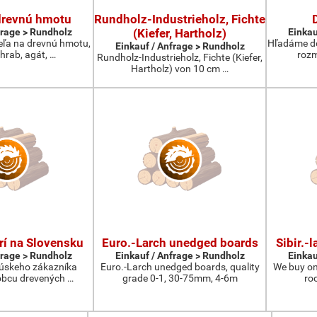
drevnú hmotu
Rundholz-Industrieholz, Fichte
frage > Rundholz
(Kiefer, Hartholz)
Einkau
ľa na drevnú hmotu,
Hľadáme do
Einkauf / Anfrage > Rundholz
 hrab, agát, …
rozm
Rundholz-Industrieholz, Fichte (Kiefer,
Hartholz) von 10 cm …
rí na Slovensku
Euro.-Larch unedged boards
Sibir.-
frage > Rundholz
Einkauf / Anfrage > Rundholz
Einkau
úskeho zákazníka
Euro.-Larch unedged boards, quality
We buy on
bcu drevených …
grade 0-1, 30-75mm, 4-6m
ro