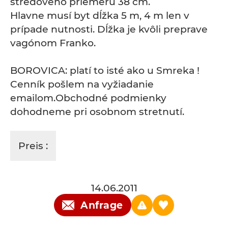
stredového priemeru 38 cm.
Hlavne musí byt dĺžka 5 m, 4 m len v
prípade nutnosti. Dĺžka je kvôli preprave
vagónom Franko.
BOROVICA: platí to isté ako u Smreka !
Cenník pošlem na vyžiadanie
emailom.Obchodné podmienky
dohodneme pri osobnom stretnutí.
Preis :
14.06.2011
Anfrage