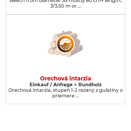
Beech from diameter 55 mostly 60 cm+ length,
3/3,50 m or …
Orechová intarzia
Einkauf / Anfrage > Rundholz
Orechová intarzia, stupeň 1-2 rezaný z guľatiny o
priemere …