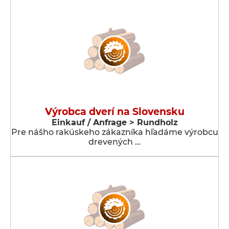
Výrobca dverí na Slovensku
Einkauf / Anfrage > Rundholz
Pre nášho rakúskeho zákazníka hľadáme výrobcu
drevených …