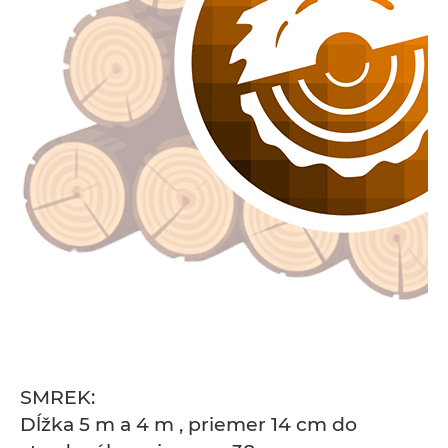
SMREK:
Dĺžka 5 m a 4 m , priemer 14 cm do