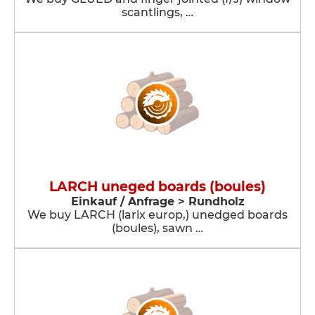
scantlings, …
LARCH uneged boards (boules)
Einkauf / Anfrage > Rundholz
We buy LARCH (larix europ,) unedged boards
(boules), sawn …