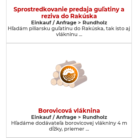
Sprostredkovanie predaja guľatiny a
reziva do Rakúska
Einkauf / Anfrage > Rundholz
Hľadám piliarsku guľatinu do Rakúska, tak isto aj
vlákninu …
Borovicová vláknina
Einkauf / Anfrage > Rundholz
Hľadáme dodávateľa borovicovej vlákniny 4 m
dĺžky, priemer …