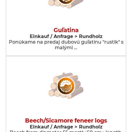
Guľatina
Einkauf / Anfrage > Rundholz
Ponúkame na predaj dubovú guľatinu "rustik" s
malými …
Beech/Sicamore feneer logs
Einkauf / Anfrage > Rundholz