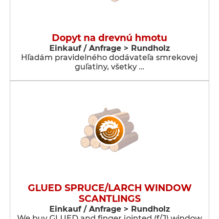
Dopyt na drevnú hmotu
Einkauf / Anfrage > Rundholz
Hľadám pravidelného dodávateľa smrekovej
guľatiny, všetky …
GLUED SPRUCE/LARCH WINDOW
SCANTLINGS
Einkauf / Anfrage > Rundholz
We buy GLUED and finger jointed (f/J) window