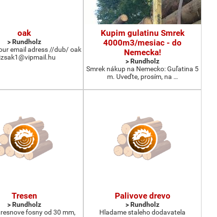
oak
Kupim gulatinu Smrek
> Rundholz
4000m3/mesiac - do
your email adress //dub/ oak
Nemecka!
izsak1@vipmail.hu
> Rundholz
Smrek nákup na Nemecko: Guľatina 5
m. Uveďte, prosím, na …
Tresen
Palivove drevo
> Rundholz
> Rundholz
resnove fosny od 30 mm,
Hladame staleho dodavatela