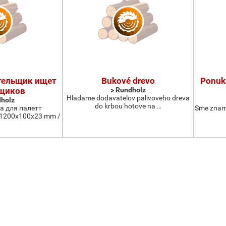
тельщик ищет
Bukové drevo
Ponuk
щиков
> Rundholz
Hladame dodavatelov palivoveho dreva
dholz
do krbou hotove na …
а для палетт
Sme znam
 1200x100x23 mm /