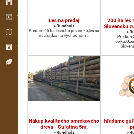
Bestandsmanagement
Video Showroom
Les na predaj
200 ha les
> Rundholz
Slovensku z
Predam 65 ha lesneho pozemku,les sa
Kataloge / Broschüren
> R
nachadza na vychodnom …
Predam 2
celku.Uze
Sloven
Wörterbuch
Holzarten
Nákup kvalitného smrekového
hľadáme guľ
dreva - Guľatina 5m.
p
> Rundholz
> R