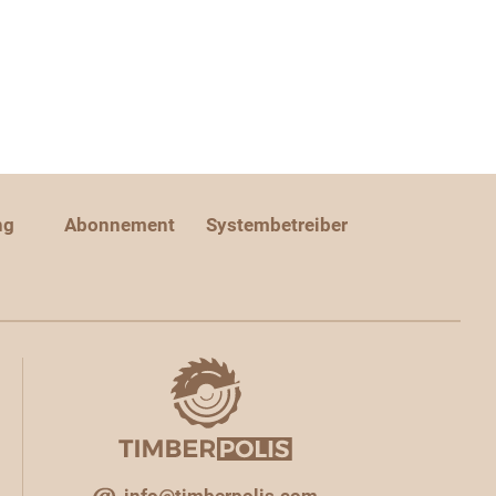
ng
Abonnement
Systembetreiber