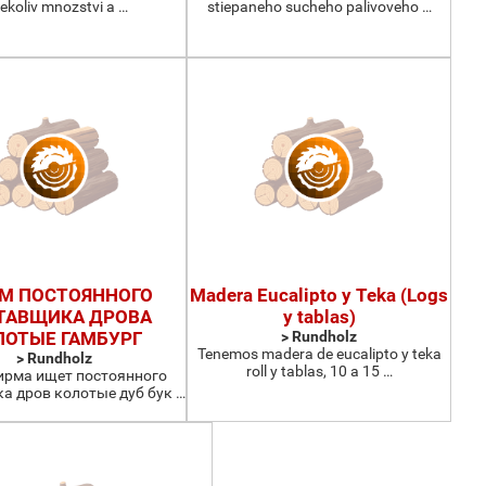
kekoliv mnozstvi a …
stiepaneho sucheho palivoveho …
М ПОСТОЯННОГО
Madera Eucalipto y Teka (Logs
ТАВЩИКА ДРОВА
y tablas)
ЛОТЫЕ ГАМБУРГ
> Rundholz
Tenemos madera de eucalipto y teka
> Rundholz
roll y tablas, 10 a 15 …
рма ищет постоянного
а дров колотые дуб бук …