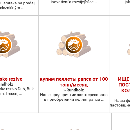
inovativní a rozvíjející se …
ja
u smreka na predaj.
elezničným …
ske rezivo
купим пеллеты рапса от 100
ИЩЕ
undholz
тонн/месяц
ПОС
ske rezivo Dub, Buk,
> Rundholz
КО
lm, Tresen, …
Наше предприятие заинтересовано
в приобретении пеллет рапса …
Наша фи
пастовщик