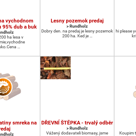
 na vychodnom
Lesny pozemok predaj
u 95% dub a buk
> Rundholz
Dobry den. na predaj je lesny pozemok
hi please 
undholz
200 ha. Ked je …
kr
00 ha lesa v
mie,vychodne
sko.Cena …
atiny smreka na
DŘEVNÍ ŠTĚPKA - trvalý odběr
redaj
> Rundholz
Vážený dodavateli biomasy, jsme
Koupim t
undholz