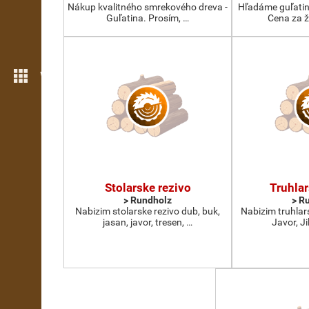
Nákup kvalitného smrekového dreva -
Hľadáme guľatin
Guľatina. Prosím, …
Cena za ž
Weitere Funktionen
Stolarske rezivo
Truhlar
> Rundholz
> R
Nabizim stolarske rezivo dub, buk,
Nabizim truhlar
jasan, javor, tresen, …
Javor, Ji