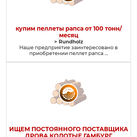
купим пеллеты рапса от 100 тонн/
месяц
> Rundholz
Наше предприятие заинтересовано в
приобретении пеллет рапса …
ИЩЕМ ПОСТОЯННОГО ПОСТАВЩИКА
ДРОВА КОЛОТЫЕ ГАМБУРГ