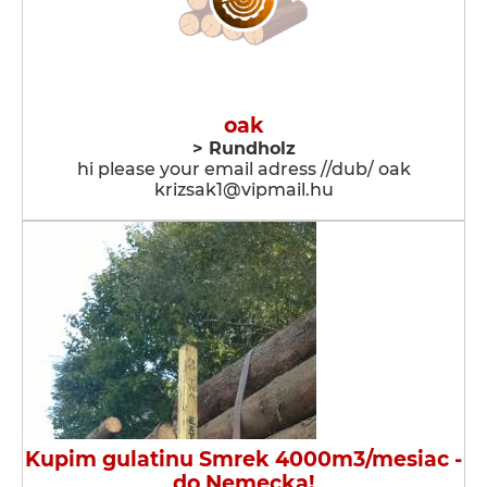
oak
> Rundholz
hi please your email adress //dub/ oak
krizsak1@vipmail.hu
Kupim gulatinu Smrek 4000m3/mesiac -
do Nemecka!