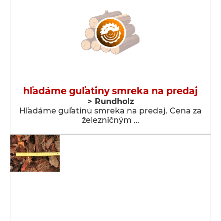
hľadáme guľatiny smreka na predaj
> Rundholz
Hľadáme guľatinu smreka na predaj. Cena za
železničným …