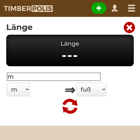
Länge
Länge
---
⇒