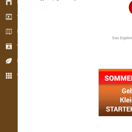
Bestandsmanagement
Video Showroom
Kataloge / Broschüren
Das Ergebni
Wörterbuch
Holzarten
Weitere Funktionen