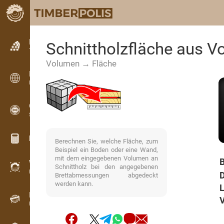
Kleinanzeigen
Schnittholzfläche aus 
Textanzeigen
Volumen → Fläche
Kleinanzeigen
Internationale Anzeigen
OPTI-TIMB
Schnittbilder
Holz-Rechner
Berechnen Sie, welche Fläche, zum
Beispiel ein Boden oder eine Wand,
mit dem eingegebenen Volumen an
B
WoodProfi
Schnittholz bei den angegebenen
Holzvolumen mit KI
D
Brettabmessungen abgedeckt
werden kann.
L
Registriergerät
V
Holzbestandsaufnahme im Gelände