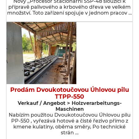
Nový ,,Procesor Stacionární SSP-48 sloužící k
přípravě palivového a krbového dřeva ve velkém
množství. Toto zařízení spojuje v jednom pracov …
Prodám Dvoukotoučovou Úhlovou pilu
TTPP-550
Verkauf / Angebot > Holzverarbeitungs-
Maschinen
Nabízím použitou Dvoukotoučovou Úhlovou pilu
PP-550 , vyřezává hotové a čisté řezivo přímo z
kmene kulatiny, oběma směry, Po technické
strán …