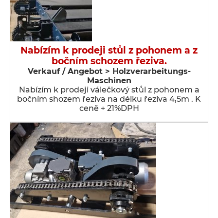
Nabízím k prodeji stůl z pohonem a z
bočním schozem řeziva.
Verkauf / Angebot > Holzverarbeitungs-
Maschinen
Nabízím k prodeji válečkový stůl z pohonem a
bočním shozem řeziva na délku řeziva 4,5m . K
ceně + 21%DPH