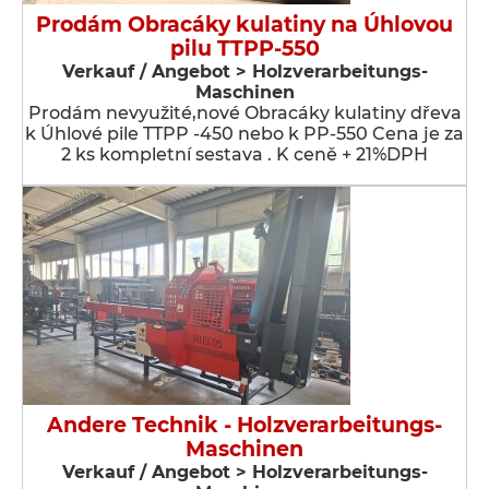
Prodám Obracáky kulatiny na Úhlovou
pilu TTPP-550
Verkauf / Angebot > Holzverarbeitungs-
Maschinen
Prodám nevyužité,nové Obracáky kulatiny dřeva
k Úhlové pile TTPP -450 nebo k PP-550 Cena je za
2 ks kompletní sestava . K ceně + 21%DPH
Andere Technik - Holzverarbeitungs-
Maschinen
Verkauf / Angebot > Holzverarbeitungs-