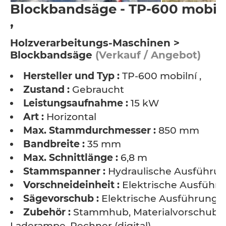
Blockbandsäge - TP-600 mobil
,
Holzverarbeitungs-Maschinen >
Blockbandsäge
(Verkauf / Angebot)
Hersteller und Typ :
TP-600 mobilní ,
Zustand :
Gebraucht
Leistungsaufnahme :
15 kW
Art :
Horizontal
Max. Stammdurchmesser :
850 mm
Bandbreite :
35 mm
Max. Schnittlänge :
6,8 m
Stammspanner :
Hydraulische Ausführu
Vorschneideinheit :
Elektrische Ausführ
Sägevorschub :
Elektrische Ausführung
Zubehör :
Stammhub, Materialvorschub,
Laderampe, Rechner (digital)