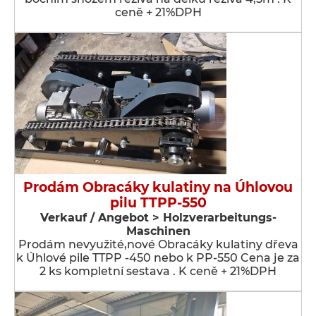
ceně + 21%DPH
Prodám Obracáky kulatiny na Úhlovou
pilu TTPP-550
Verkauf / Angebot > Holzverarbeitungs-
Maschinen
Prodám nevyužité,nové Obracáky kulatiny dřeva
k Úhlové pile TTPP -450 nebo k PP-550 Cena je za
2 ks kompletní sestava . K ceně + 21%DPH