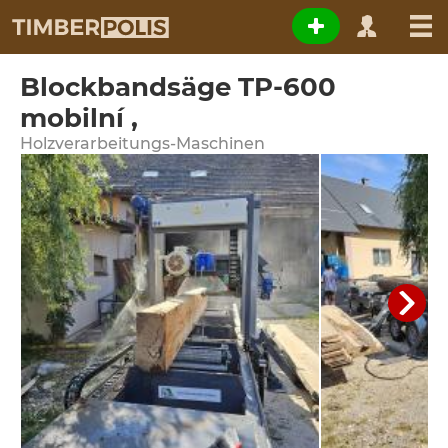
Blockbandsäge TP-600
mobilní ,
Holzverarbeitungs-Maschinen