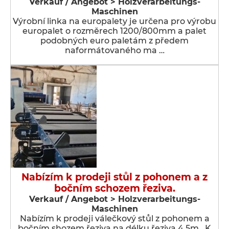
Verkauf / Angebot > Holzverarbeitungs-
Maschinen
Výrobní linka na europalety je určena pro výrobu
europalet o rozměrech 1200/800mm a palet
podobných euro paletám z předem
naformátovaného ma …
Nabízím k prodeji stůl z pohonem a z
bočním schozem řeziva.
Verkauf / Angebot > Holzverarbeitungs-
Maschinen
Nabízím k prodeji válečkový stůl z pohonem a
bočním shozem řeziva na délku řeziva 4,5m . K