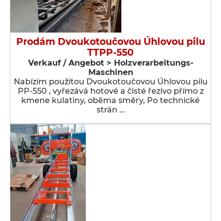
Prodám Dvoukotoučovou Úhlovou pilu
TTPP-550
Verkauf / Angebot > Holzverarbeitungs-
Maschinen
Nabízím použitou Dvoukotoučovou Úhlovou pilu
PP-550 , vyřezává hotové a čisté řezivo přímo z
kmene kulatiny, oběma směry, Po technické
strán …