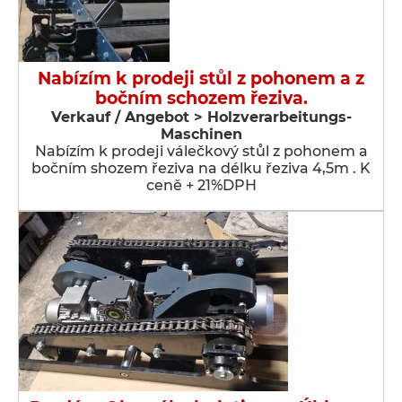
Nabízím k prodeji stůl z pohonem a z
bočním schozem řeziva.
Verkauf / Angebot > Holzverarbeitungs-
Maschinen
Nabízím k prodeji válečkový stůl z pohonem a
bočním shozem řeziva na délku řeziva 4,5m . K
ceně + 21%DPH