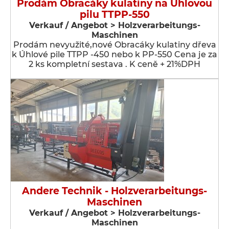
Prodám Obracáky kulatiny na Úhlovou
pilu TTPP-550
Verkauf / Angebot > Holzverarbeitungs-
Maschinen
Prodám nevyužité,nové Obracáky kulatiny dřeva
k Úhlové pile TTPP -450 nebo k PP-550 Cena je za
2 ks kompletní sestava . K ceně + 21%DPH
Andere Technik - Holzverarbeitungs-
Maschinen
Verkauf / Angebot > Holzverarbeitungs-
Maschinen