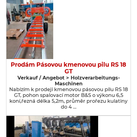
Prodám Pásovou kmenovou pilu RS 18
GT
Verkauf / Angebot > Holzverarbeitungs-
Maschinen
Nabízím k prodeji kmenovou pásovou pilu RS 18
GT, pohon spalovací motor B&S o výkonu 6,5
koní,řezná délka 5,2m, průměr prořezu kulatiny
do 4 …