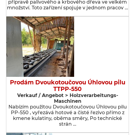
přípravě palivového a krbového dřeva ve velkém
množství. Toto zařízení spojuje v jednom pracov …
Prodám Dvoukotoučovou Úhlovou pilu
TTPP-550
Verkauf / Angebot > Holzverarbeitungs-
Maschinen
Nabízím použitou Dvoukotoučovou Úhlovou pilu
PP-550 , vyřezává hotové a čisté řezivo přímo z
kmene kulatiny, oběma směry, Po technické
strán …