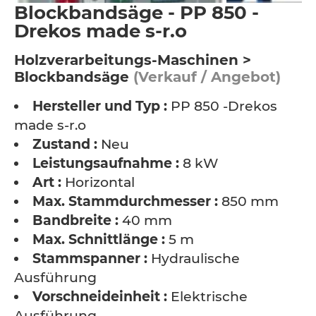
Blockbandsäge - PP 850 -
Drekos made s-r.o
Holzverarbeitungs-Maschinen >
Blockbandsäge
(Verkauf / Angebot)
Hersteller und Typ :
PP 850 -Drekos
made s-r.o
Zustand :
Neu
Leistungsaufnahme :
8 kW
Art :
Horizontal
Max. Stammdurchmesser :
850 mm
Bandbreite :
40 mm
Max. Schnittlänge :
5 m
Stammspanner :
Hydraulische
Ausführung
Vorschneideinheit :
Elektrische
Ausführung