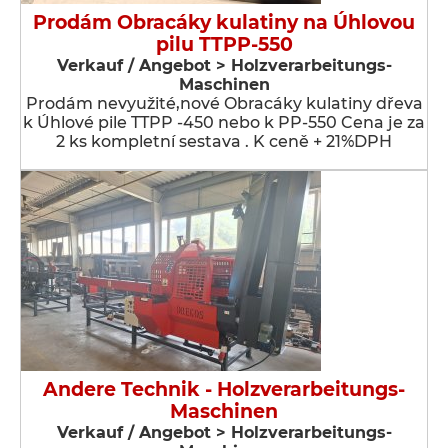
Prodám Obracáky kulatiny na Úhlovou
pilu TTPP-550
Verkauf / Angebot > Holzverarbeitungs-
Maschinen
Prodám nevyužité,nové Obracáky kulatiny dřeva
k Úhlové pile TTPP -450 nebo k PP-550 Cena je za
2 ks kompletní sestava . K ceně + 21%DPH
Andere Technik - Holzverarbeitungs-
Maschinen
Verkauf / Angebot > Holzverarbeitungs-