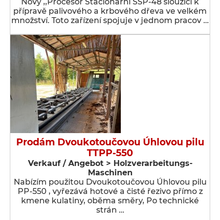
Nový ,,Procesor Stacionární SSP-48 sloužící k
přípravě palivového a krbového dřeva ve velkém
množství. Toto zařízení spojuje v jednom pracov …
Prodám Dvoukotoučovou Úhlovou pilu
TTPP-550
Verkauf / Angebot > Holzverarbeitungs-
Maschinen
Nabízím použitou Dvoukotoučovou Úhlovou pilu
PP-550 , vyřezává hotové a čisté řezivo přímo z
kmene kulatiny, oběma směry, Po technické
strán …