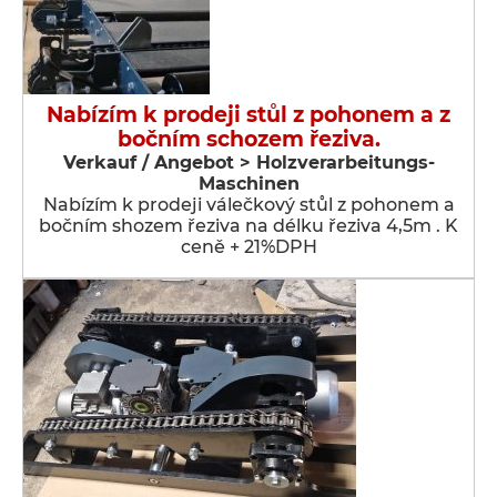
Nabízím k prodeji stůl z pohonem a z
bočním schozem řeziva.
Verkauf / Angebot > Holzverarbeitungs-
Maschinen
Nabízím k prodeji válečkový stůl z pohonem a
bočním shozem řeziva na délku řeziva 4,5m . K
ceně + 21%DPH